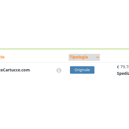
io
€ 79.7
teCartucce.com
Originale
Sped
i