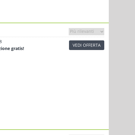
8
VEDI OFFERTA
zione
gratis!