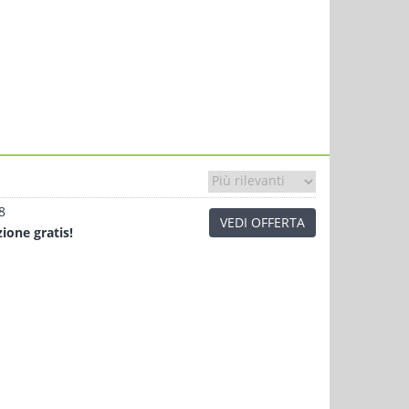
8
VEDI OFFERTA
zione
gratis!