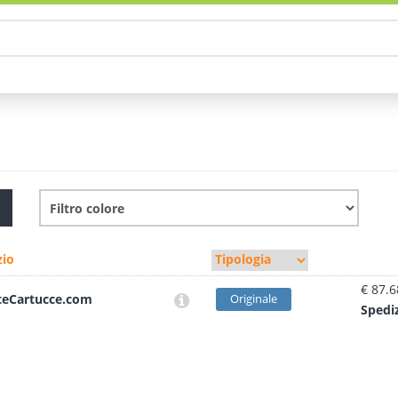
io
€ 87.6
teCartucce.com
Originale
Sped
i