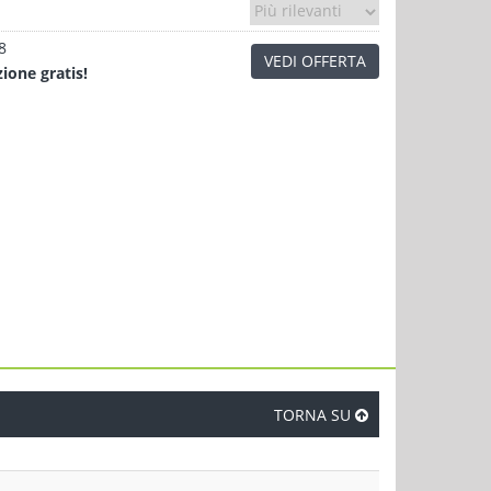
8
VEDI OFFERTA
zione
gratis!
TORNA SU