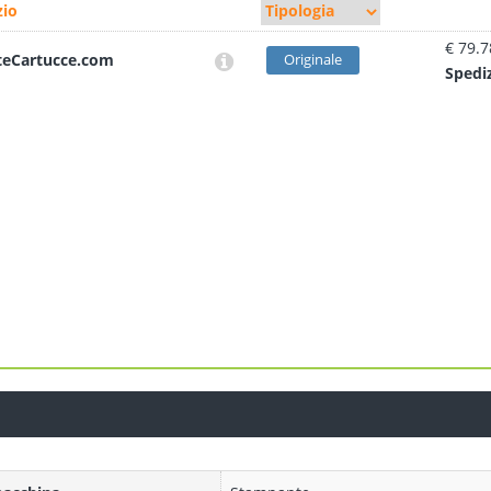
io
€ 79.7
teCartucce.com
Originale
Sped
i