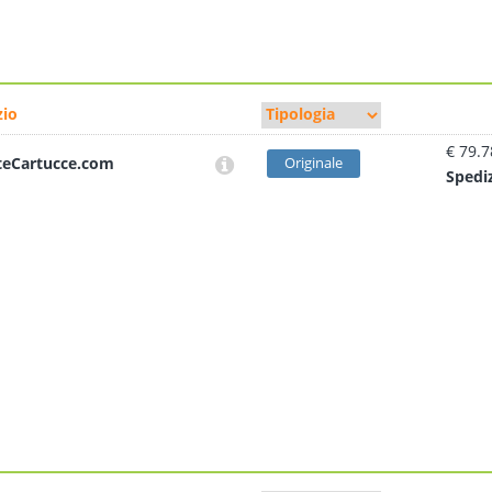
io
€ 79.7
teCartucce.com
Originale
Sped
i