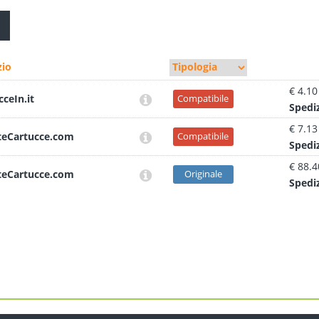
io
€ 4.10
cceIn.it
Compatibile
Sped
i
€ 7.13
teCartucce.com
Compatibile
Sped
i
€ 88.4
teCartucce.com
Originale
Sped
i