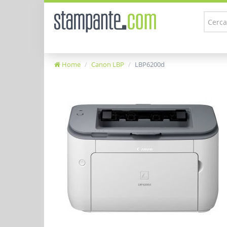
Home
Canon LBP
LBP6200d