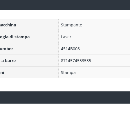
macchina
Stampante
ogia di stampa
Laser
Number
4514B008
 a barre
8714574553535
ni
Stampa