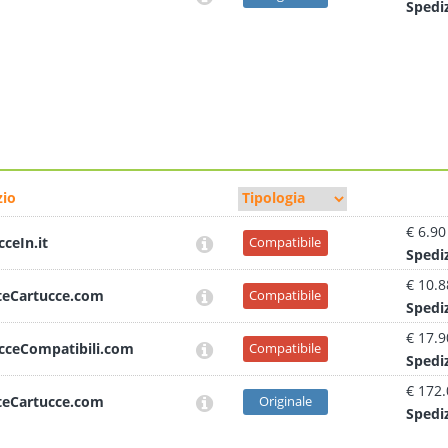
Sped
i
io
€ 6.90
cceIn.it
Compatibile
Sped
i
€ 10.8
teCartucce.com
Compatibile
Sped
i
€ 17.9
cceCompatibili.com
Compatibile
Sped
i
€ 172
teCartucce.com
Originale
Sped
i