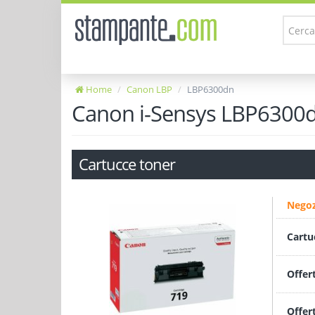
Home
Canon LBP
LBP6300dn
Canon i-Sensys LBP6300
Cartucce toner
Negoz
Cartu
Offer
Offer