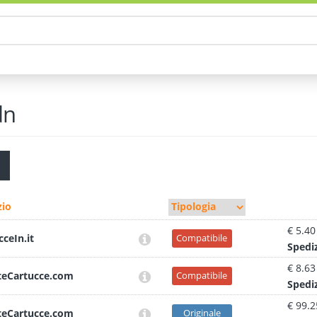
dn
io
€ 5.40
cceIn.it
Compatibile
Sped
i
€ 8.63
teCartucce.com
Compatibile
Sped
i
€ 99.2
teCartucce.com
Originale