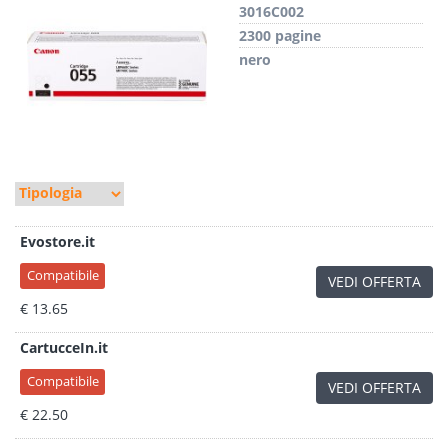
3016C002
2300 pagine
nero
Evostore.it
Compatibile
VEDI OFFERTA
€ 13.65
CartucceIn.it
Compatibile
VEDI OFFERTA
€ 22.50