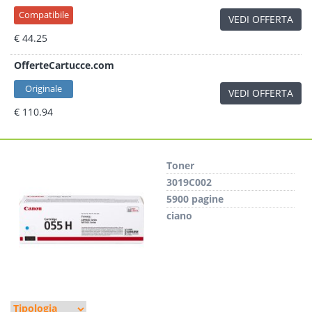
Compatibile
VEDI OFFERTA
€ 44.25
OfferteCartucce.com
Originale
VEDI OFFERTA
€ 110.94
Toner
3019C002
5900 pagine
ciano