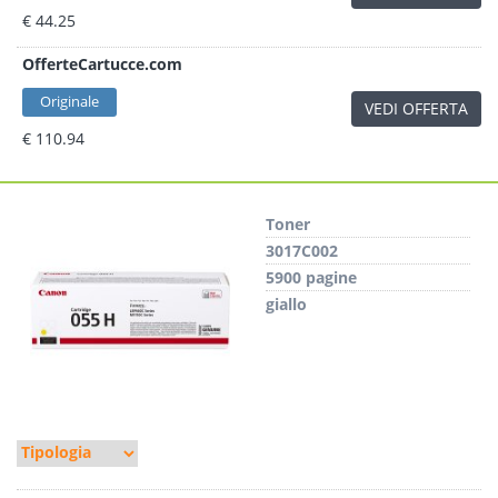
€ 44.25
OfferteCartucce.com
Originale
VEDI OFFERTA
€ 110.94
Toner
3017C002
5900 pagine
giallo