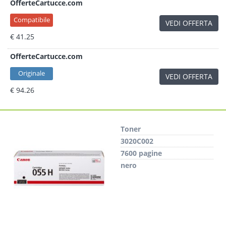
OfferteCartucce.com
Compatibile
VEDI OFFERTA
€ 41.25
OfferteCartucce.com
Originale
VEDI OFFERTA
€ 94.26
Toner
3020C002
7600 pagine
nero