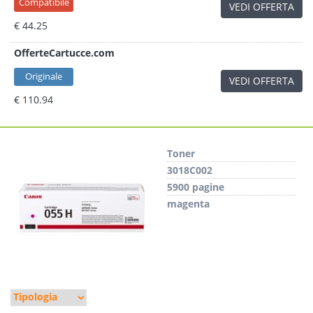
Compatibile
VEDI OFFERTA
€ 44.25
OfferteCartucce.com
Originale
VEDI OFFERTA
€ 110.94
Toner
3018C002
5900 pagine
magenta