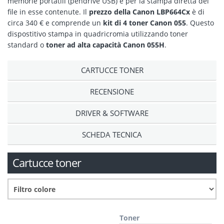
memorie portatili (pendrive USB) e per la stampa diretta dei
file in esse contenute. Il
prezzo della Canon LBP664Cx
è di
circa 340 € e comprende un
kit di 4 toner Canon 055
. Questo
dispostitivo stampa in quadricromia utilizzando toner
standard o
toner ad alta capacità Canon 055H
.
CARTUCCE TONER
RECENSIONE
DRIVER & SOFTWARE
SCHEDA TECNICA
Cartucce toner
Toner