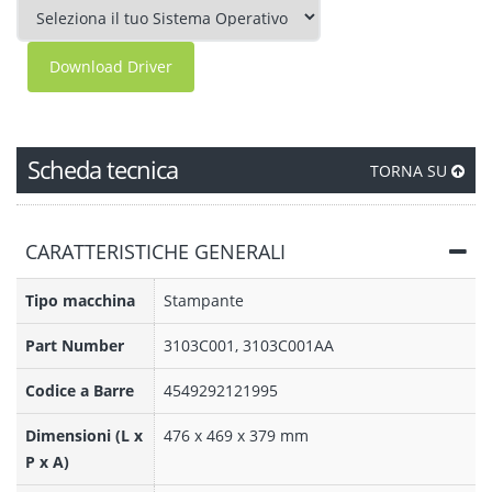
Download Driver
Scheda tecnica
TORNA SU
CARATTERISTICHE GENERALI
Tipo macchina
Stampante
Part Number
3103C001, 3103C001AA
Codice a Barre
4549292121995
Dimensioni (L x
476 x 469 x 379 mm
P x A)