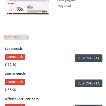
magenta
Evostore.it
Compatibile
VEDI OFFERTA
€ 12.80
CartucceIn.it
Compatibile
VEDI OFFERTA
€ 38.90
OfferteCartucce.com