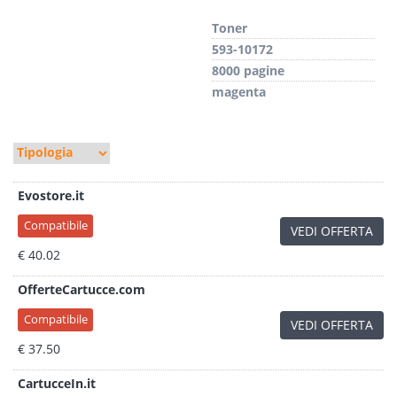
Toner
593-10172
8000 pagine
magenta
Evostore.it
Compatibile
VEDI OFFERTA
€ 40.02
OfferteCartucce.com
Compatibile
VEDI OFFERTA
€ 37.50
CartucceIn.it