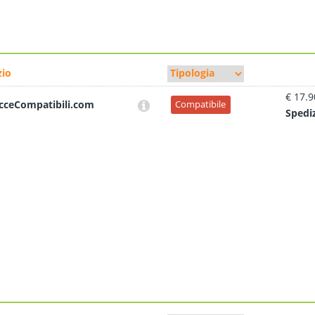
io
€ 17.9
cceCompatibili.com
Compatibile
Sped
i