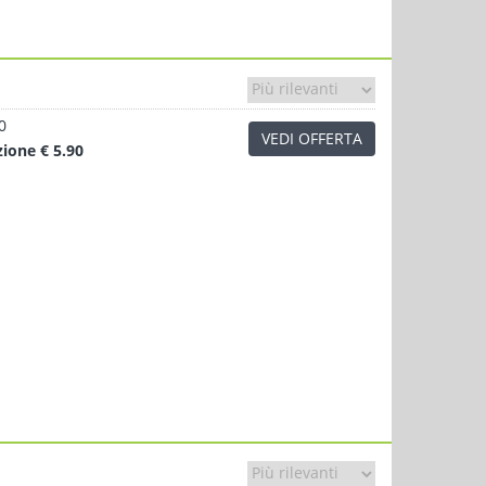
0
VEDI OFFERTA
zione
€ 5.90