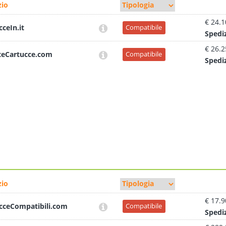
io
€ 24.1
cceIn.it
Compatibile
Sped
i
€ 26.2
teCartucce.com
Compatibile
Sped
i
io
€ 17.9
cceCompatibili.com
Compatibile
Sped
i