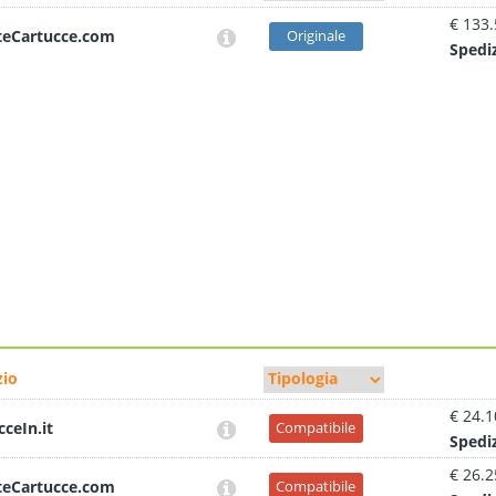
€ 133
teCartucce.com
Originale
Sped
i
io
€ 24.1
cceIn.it
Compatibile
Sped
i
€ 26.2
teCartucce.com
Compatibile