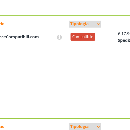
io
€ 17.9
cceCompatibili.com
Compatibile
Sped
i
io