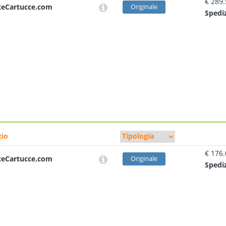
€ 289
teCartucce.com
Originale
Sped
i
io
€ 176
teCartucce.com
Originale
Sped
i