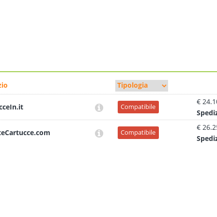
io
€ 24.1
cceIn.it
Compatibile
Sped
i
€ 26.2
teCartucce.com
Compatibile
Sped
i