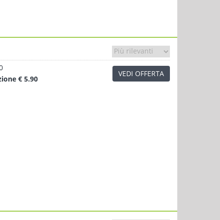
0
VEDI OFFERTA
zione
€ 5.90