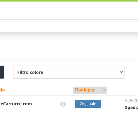
io
€ 76.1
teCartucce.com
Originale
Sped
i