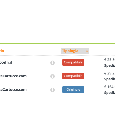
io
€ 25.8
cceIn.it
Compatibile
Sped
i
€ 29.2
teCartucce.com
Compatibile
Sped
i
€ 164
teCartucce.com
Originale
Sped
i