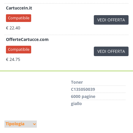
CartucceIn.it
Compatibile
VEDI OFFERTA
€ 22.40
OfferteCartucce.com
Compatibile
VEDI OFFERTA
€ 24.75
Toner
C13S050039
6000 pagine
giallo