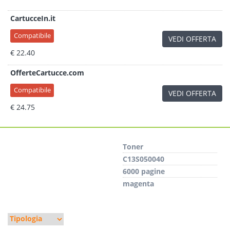
CartucceIn.it
Compatibile
VEDI OFFERTA
€ 22.40
OfferteCartucce.com
Compatibile
VEDI OFFERTA
€ 24.75
Toner
C13S050040
6000 pagine
magenta