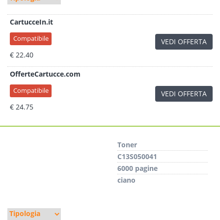
CartucceIn.it
Compatibile
VEDI OFFERTA
€ 22.40
OfferteCartucce.com
Compatibile
VEDI OFFERTA
€ 24.75
Toner
C13S050041
6000 pagine
ciano