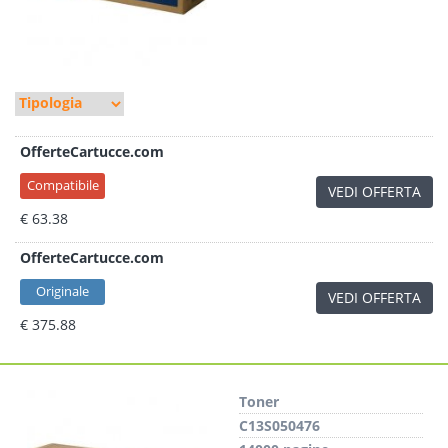
OfferteCartucce.com
Compatibile
VEDI OFFERTA
€ 63.38
OfferteCartucce.com
Originale
VEDI OFFERTA
€ 375.88
Toner
C13S050476