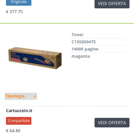
Originale
VEDI OFFERTA
€ 377.75
Toner
C13S050475
14000 pagine
magenta
CartucceIn.it
Compatibile
VEDI OFFERTA
€ 64.80