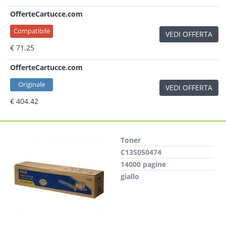
OfferteCartucce.com
Compatibile
VEDI OFFERTA
€ 71.25
OfferteCartucce.com
Originale
VEDI OFFERTA
€ 404.42
Toner
C13S050474
14000 pagine
giallo