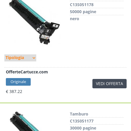
C13S051178
50000 pagine
nero
OfferteCartucce.com
Originale
VEDI OFFERTA
€ 387.22
Tamburo
C13S051177
30000 pagine