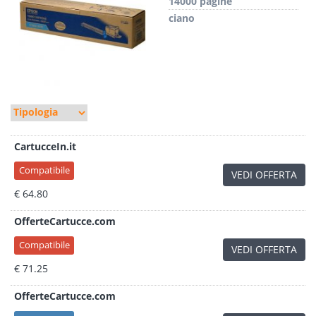
14000 pagine
ciano
CartucceIn.it
Compatibile
VEDI OFFERTA
€ 64.80
OfferteCartucce.com
Compatibile
VEDI OFFERTA
€ 71.25
OfferteCartucce.com