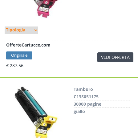
OfferteCartucce.com
Originale
VEDI OFFERTA
€ 287.56
Tamburo
C13S051175
30000 pagine
giallo