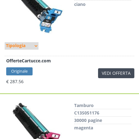
ciano
OfferteCartucce.com
Originale
VEDI OFFERTA
€ 287.56
Tamburo
C13S051176
30000 pagine
magenta