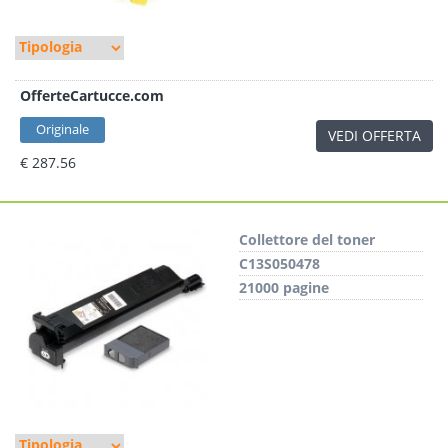
OfferteCartucce.com
Originale
VEDI OFFERTA
€ 287.56
Collettore del toner
C13S050478
21000 pagine