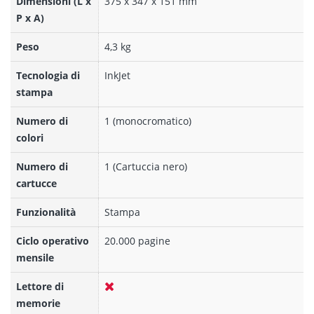
Dimensioni (L x
375‎ x 347 x 151 mm
P x A)
Peso
4,3 kg
Tecnologia di
InkJet
stampa
Numero di
1 (monocromatico)
colori
Numero di
1 (Cartuccia nero)
cartucce
Funzionalità
Stampa
Ciclo operativo
20.000 pagine
mensile
Lettore di
memorie