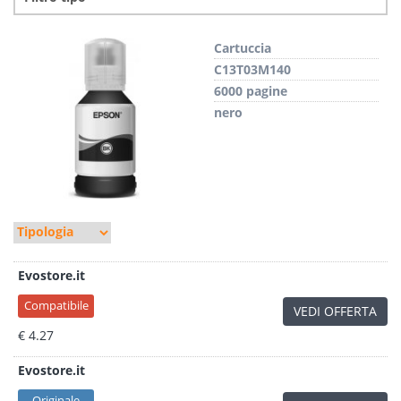
Cartuccia
C13T03M140
6000 pagine
nero
Evostore.it
Compatibile
VEDI OFFERTA
€ 4.27
Evostore.it
Originale