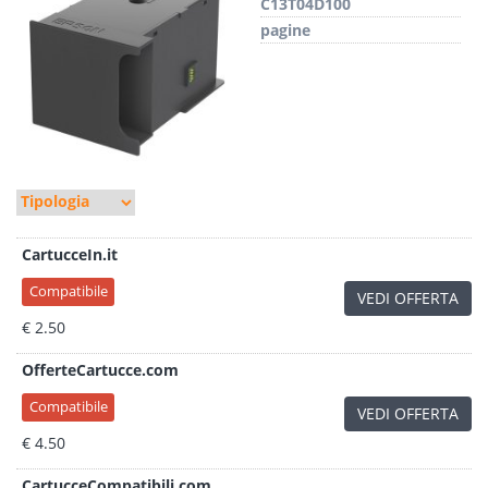
C13T04D100
pagine
CartucceIn.it
Compatibile
VEDI OFFERTA
€ 2.50
OfferteCartucce.com
Compatibile
VEDI OFFERTA
€ 4.50
CartucceCompatibili.com