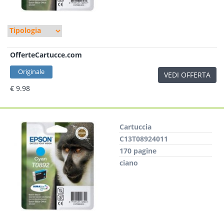
OfferteCartucce.com
Originale
VEDI OFFERTA
€ 9.98
Cartuccia
C13T08924011
170 pagine
ciano