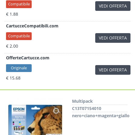
Compatibile
VEDI OFFERTA
€ 1.88
CartucceCompatibili.com
Compatibile
VEDI OFFERTA
€ 2.00
OfferteCartucce.com
Originale
VEDI OFFERTA
€ 15.68
Multipack
C13T07154010
nero+ciano+magenta+giallo