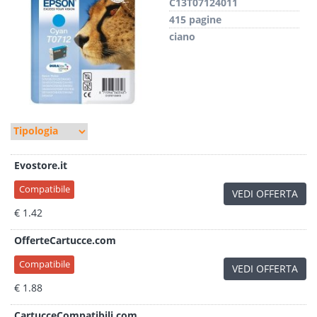
C13T07124011
415 pagine
ciano
Evostore.it
Compatibile
VEDI OFFERTA
€ 1.42
OfferteCartucce.com
Compatibile
VEDI OFFERTA
€ 1.88
CartucceCompatibili.com