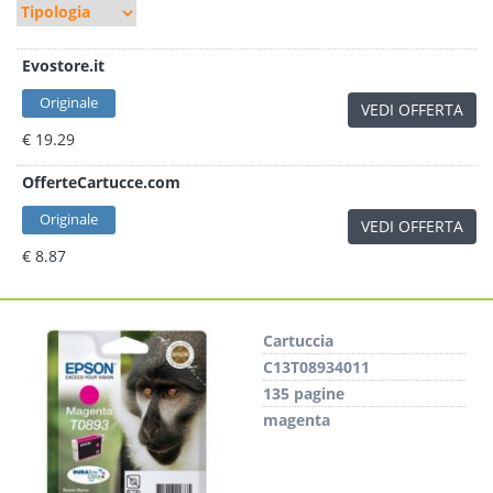
Evostore.it
Originale
VEDI OFFERTA
€ 19.29
OfferteCartucce.com
Originale
VEDI OFFERTA
€ 8.87
Cartuccia
C13T08934011
135 pagine
magenta