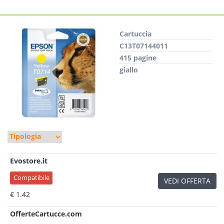
Cartuccia
C13T07144011
415 pagine
giallo
Evostore.it
Compatibile
VEDI OFFERTA
€ 1.42
OfferteCartucce.com