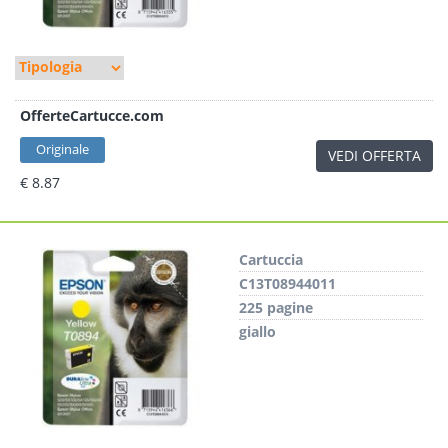
OfferteCartucce.com
Originale
VEDI OFFERTA
€ 8.87
Cartuccia
C13T08944011
225 pagine
giallo