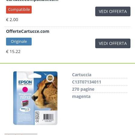
Compatibile
VEDI OFFERTA
€ 2.00
OfferteCartucce.com
Originale
VEDI OFFERTA
€ 15.22
Cartuccia
C13T07134011
270 pagine
magenta