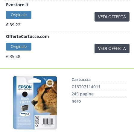
Evostore.it
Originale
VEDI OFFERTA
€ 39.22
OfferteCartucce.com
Originale
VEDI OFFERTA
€ 35.48
Cartuccia
C13T07114011
245 pagine
nero