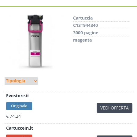
Cartuccia
C13T944340
3000 pagine
magenta
Evostore.it
Originale
VEDI OFFERTA
€ 74.24
CartucceIn.it