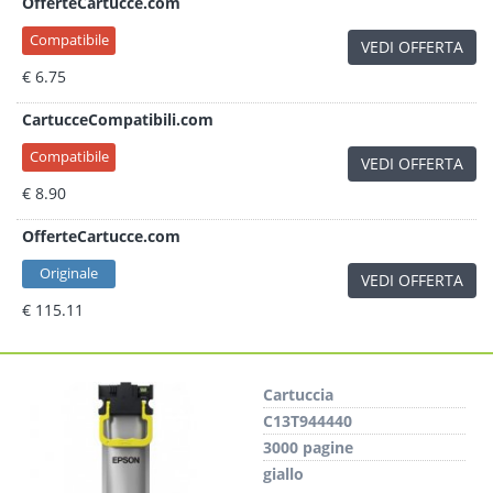
OfferteCartucce.com
Compatibile
VEDI OFFERTA
€ 6.75
CartucceCompatibili.com
Compatibile
VEDI OFFERTA
€ 8.90
OfferteCartucce.com
Originale
VEDI OFFERTA
€ 115.11
Cartuccia
C13T944440
3000 pagine
giallo