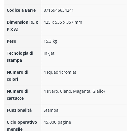
Codice a Barre
8715946634241
Dimensioni (L x
425‎ x 535 x 357 mm
P x A)
Peso
15,3 kg
Tecnologia di
InkJet
stampa
Numero di
4 (quadricromia)
colori
Numero di
4 (Nero, Ciano, Magenta, Giallo)
cartucce
Funzionalità
Stampa
Ciclo operativo
45.000 pagine
mensile