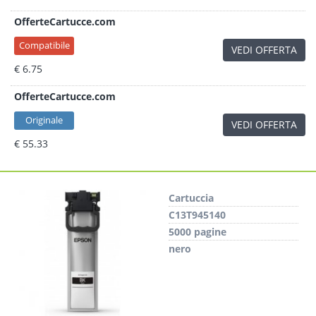
OfferteCartucce.com
Compatibile
VEDI OFFERTA
€ 6.75
OfferteCartucce.com
Originale
VEDI OFFERTA
€ 55.33
Cartuccia
C13T945140
5000 pagine
nero