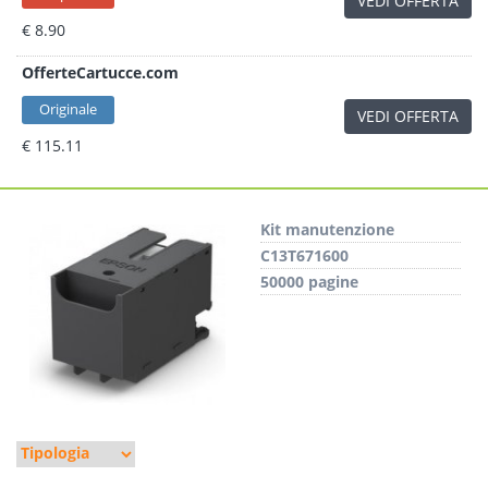
VEDI OFFERTA
€ 8.90
OfferteCartucce.com
Originale
VEDI OFFERTA
€ 115.11
Kit manutenzione
C13T671600
50000 pagine