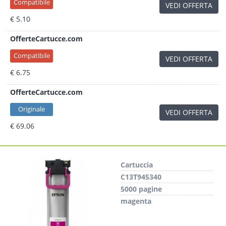
Compatibile
VEDI OFFERTA
€ 5.10
OfferteCartucce.com
Compatibile
VEDI OFFERTA
€ 6.75
OfferteCartucce.com
Originale
VEDI OFFERTA
€ 69.06
Cartuccia
C13T945340
5000 pagine
magenta