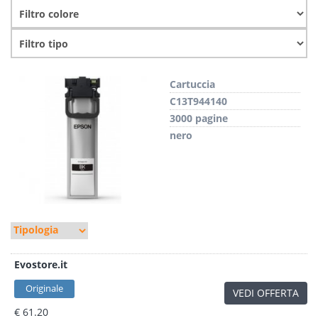
Cartuccia
C13T944140
3000 pagine
nero
Evostore.it
Originale
VEDI OFFERTA
€ 61.20