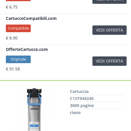
€ 6.75
CartucceCompatibili.com
Compatibile
VEDI OFFERTA
€ 8.90
OfferteCartucce.com
Originale
VEDI OFFERTA
€ 91.58
Cartuccia
C13T944240
3000 pagine
ciano