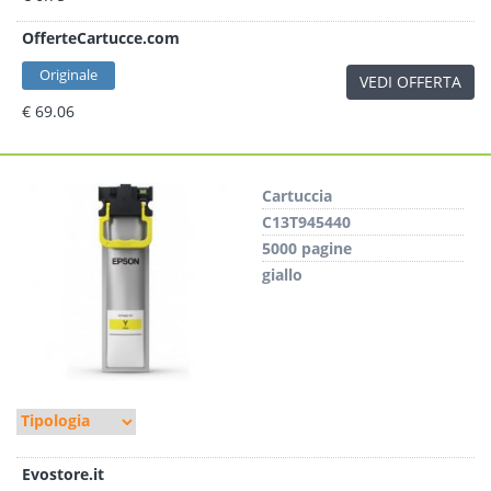
OfferteCartucce.com
Originale
VEDI OFFERTA
€ 69.06
Cartuccia
C13T945440
5000 pagine
giallo
Evostore.it