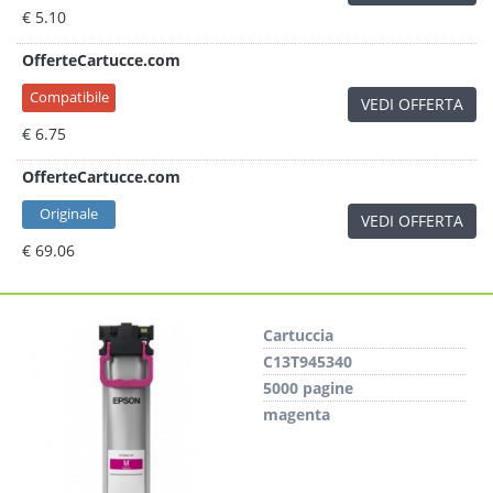
€ 5.10
OfferteCartucce.com
Compatibile
VEDI OFFERTA
€ 6.75
OfferteCartucce.com
Originale
VEDI OFFERTA
€ 69.06
Cartuccia
C13T945340
5000 pagine
magenta