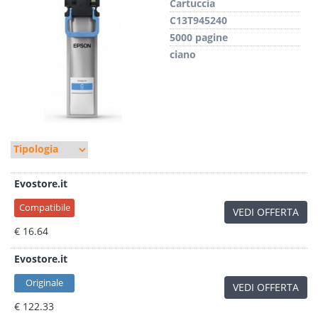
Cartuccia
C13T945240
5000 pagine
ciano
Evostore.it
Compatibile
VEDI OFFERTA
€ 16.64
Evostore.it
Originale
VEDI OFFERTA
€ 122.33