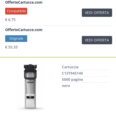
OfferteCartucce.com
Compatibile
VEDI OFFERTA
€ 6.75
OfferteCartucce.com
Originale
VEDI OFFERTA
€ 55.33
Cartuccia
C13T945140
5000 pagine
nero