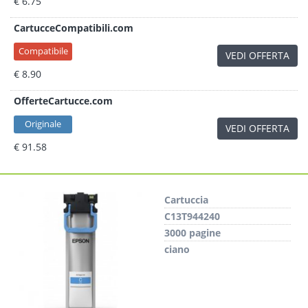
€ 6.75
CartucceCompatibili.com
Compatibile
VEDI OFFERTA
€ 8.90
OfferteCartucce.com
Originale
VEDI OFFERTA
€ 91.58
Cartuccia
C13T944240
3000 pagine
ciano