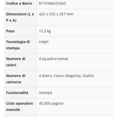
Codice a Barre
8715946653365
Dimensioni (L x
425‎ x 535 x 357 mm
P x A)
Peso
15,3 kg
Tecnologia di
InkJet
stampa
Numero di
4 (quadricromia)
colori
Numero di
4 (Nero, Ciano, Magenta, Giallo)
cartucce
Funzionalità
Stampa
Ciclo operativo
45.000 pagine
mensile