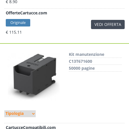
€ 8.90
OfferteCartucce.com
Originale
VEDI OFFERTA
€ 115.11
Kit manutenzione
C13T671600
50000 pagine
CartucceCompatibili.com