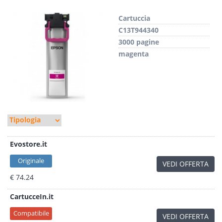
Cartuccia
C13T944340
3000 pagine
magenta
Evostore.it
Originale
VEDI OFFERTA
€ 74.24
CartucceIn.it
Compatibile
VEDI OFFERTA