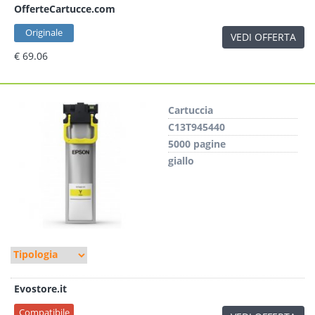
OfferteCartucce.com
Originale
VEDI OFFERTA
€ 69.06
Cartuccia
C13T945440
5000 pagine
giallo
Evostore.it
Compatibile