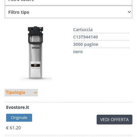
Cartuccia
C13T944140
3000 pagine
nero
Evostore.it
Originale
VEDI OFFERTA
€ 61.20