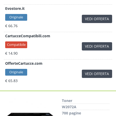
Evostore.it
Originale
VEDI OFFERTA
€ 66.76
CartucceCompatibili.com
Compatibile
VEDI OFFERTA
€ 14.90
OfferteCartucce.com
Originale
VEDI OFFERTA
€ 65.83
Toner
W2072A
700 pagine