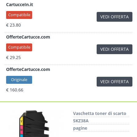
CartucceIn.it
Compatibile
VEDI OFFERTA
€ 23.80
OfferteCartucce.com
Compatibile
VEDI OFFERTA
€ 29.25
OfferteCartucce.com
Originale
VEDI OFFERTA
€ 160.66
Vaschetta toner di scarto
5KZ38A
pagine