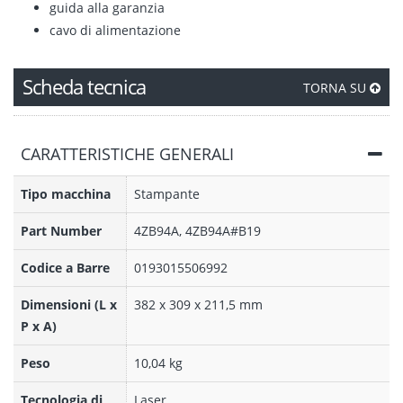
guida alla garanzia
cavo di alimentazione
Scheda tecnica
TORNA SU
CARATTERISTICHE GENERALI
Tipo macchina
Stampante
Part Number
4ZB94A, 4ZB94A#B19
Codice a Barre
0193015506992
Dimensioni (L x
382 x 309 x 211,5 mm
P x A)
Peso
10,04 kg
Tecnologia di
Laser