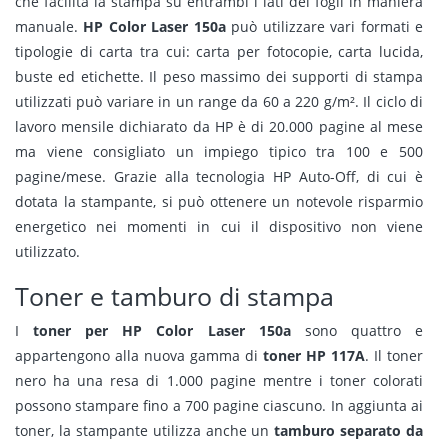
che facilita la stampa su entrambi i lati del fogli in maniera
manuale.
HP Color Laser 150a
può utilizzare vari formati e
tipologie di carta tra cui: carta per fotocopie, carta lucida,
buste ed etichette. Il peso massimo dei supporti di stampa
utilizzati può variare in un range da 60 a 220 g/m². Il ciclo di
lavoro mensile dichiarato da HP è di 20.000 pagine al mese
ma viene consigliato un impiego tipico tra 100 e 500
pagine/mese. Grazie alla tecnologia HP Auto-Off, di cui è
dotata la stampante, si può ottenere un notevole risparmio
energetico nei momenti in cui il dispositivo non viene
utilizzato.
Toner e tamburo di stampa
I
toner per HP Color Laser 150a
sono quattro e
appartengono alla nuova gamma di
toner HP 117A
. Il toner
nero ha una resa di 1.000 pagine mentre i toner colorati
possono stampare fino a 700 pagine ciascuno. In aggiunta ai
toner, la stampante utilizza anche un
tamburo separato da