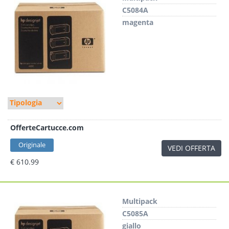
C5084A
magenta
OfferteCartucce.com
Originale
VEDI OFFERTA
€ 610.99
Multipack
C5085A
giallo