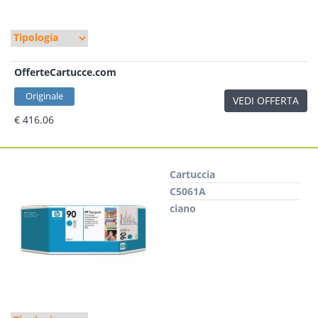
OfferteCartucce.com
Originale
VEDI OFFERTA
€ 416.06
Cartuccia
C5061A
ciano