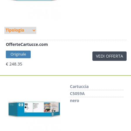
OfferteCartucce.com
Originale
VEDI OFFERTA
€ 248.35
Cartuccia
C5059A
nero