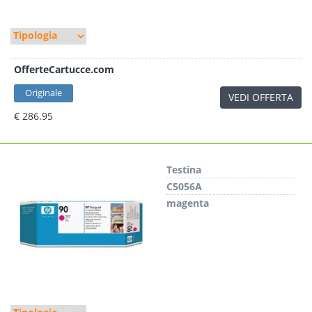
OfferteCartucce.com
Originale
VEDI OFFERTA
€ 286.95
Testina
C5056A
magenta