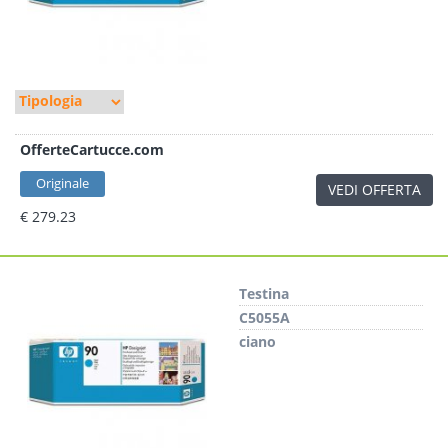
OfferteCartucce.com
Originale
VEDI OFFERTA
€ 279.23
Testina
C5055A
ciano