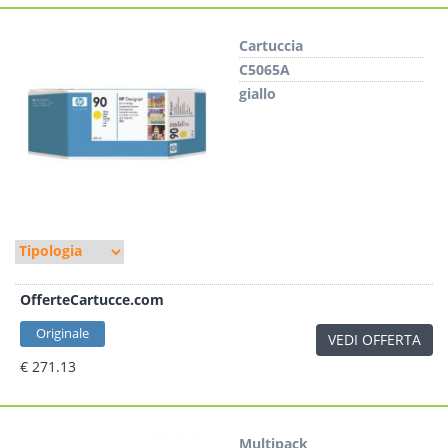
Cartuccia
C5065A
giallo
OfferteCartucce.com
Originale
VEDI OFFERTA
€ 271.13
Multipack