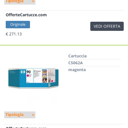
OfferteCartucce.com
Originale
VEDI OFFERTA
€ 271.13
Cartuccia
C5062A
magenta