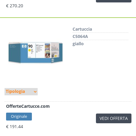
€ 270.20
Cartuccia
C5064A
giallo
OfferteCartucce.com
Originale
VEDI OFFERTA
€ 191.44