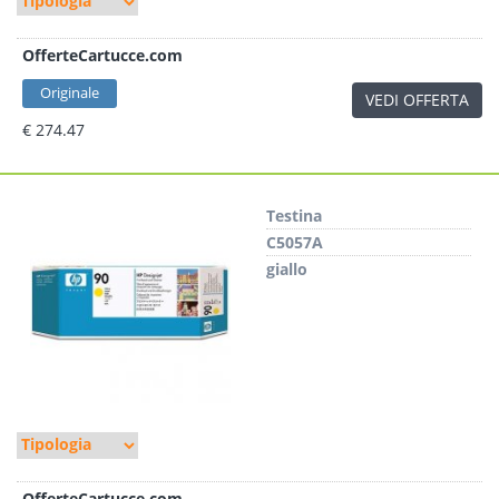
OfferteCartucce.com
Originale
VEDI OFFERTA
€ 274.47
Testina
C5057A
giallo
OfferteCartucce.com