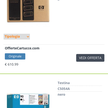
OfferteCartucce.com
Originale
VEDI OFFERTA
€ 610.99
Testina
C5054A
nero