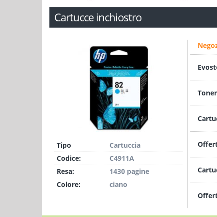
Cartucce inchiostro
Negoz
Evost
Toner
Cartu
Offer
Tipo
Cartuccia
Codice:
C4911A
Cartu
Resa:
1430 pagine
Colore:
ciano
Offer