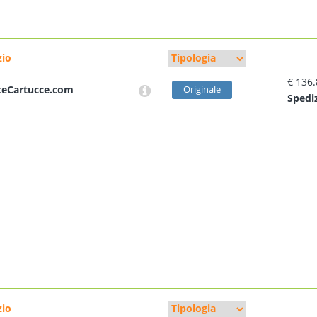
io
€ 136
teCartucce.com
Originale
Sped
i
io