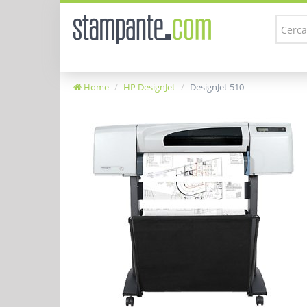
Home
HP DesignJet
DesignJet 510