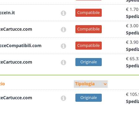
€ 1.70
cceIn.it
Compatibile
Sped
i
€ 3.00
teCartucce.com
Compatibile
Sped
i
€ 3.90
cceCompatibili.com
Compatibile
Sped
i
€ 65.3
teCartucce.com
Originale
Sped
i
io
€ 105
teCartucce.com
Originale
Sped
i