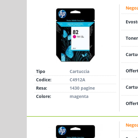
Negoz
Evost
Toner
Cartu
Offer
Tipo
Cartuccia
Codice:
C4912A
Cartu
Resa:
1430 pagine
Colore:
magenta
Offer
Negoz