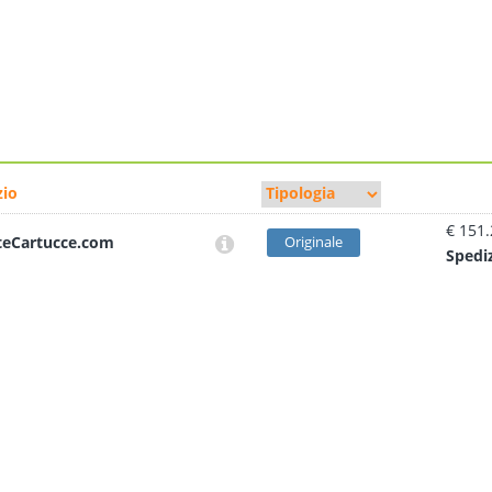
io
€ 151
teCartucce.com
Originale
Sped
i