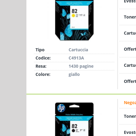
Evost
Toner
Cartu
Offer
Tipo
Cartuccia
Codice:
C4913A
Cartu
Resa:
1430 pagine
Colore:
giallo
Offer
Negoz
Toner
Evost