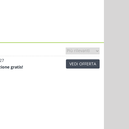
.27
VEDI OFFERTA
zione
gratis!