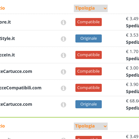
io
€ 3.49
ore.it
Compatibile
Sped
i
€ 3.53
Style.it
Originale
Sped
i
€ 1.70
cceIn.it
Compatibile
Sped
i
€ 3.00
teCartucce.com
Compatibile
Sped
i
€ 3.90
cceCompatibili.com
Compatibile
Sped
i
€ 68.6
teCartucce.com
Originale
Sped
i
io
€ 3.49