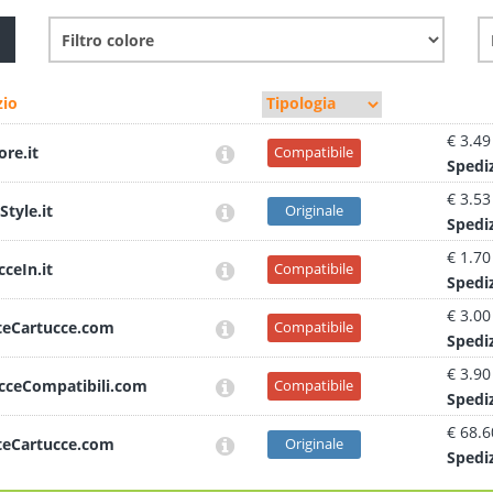
io
€ 3.49
ore.it
Compatibile
Sped
i
€ 3.53
Style.it
Originale
Sped
i
€ 1.70
cceIn.it
Compatibile
Sped
i
€ 3.00
teCartucce.com
Compatibile
Sped
i
€ 3.90
cceCompatibili.com
Compatibile
Sped
i
€ 68.6
teCartucce.com
Originale
Sped
i