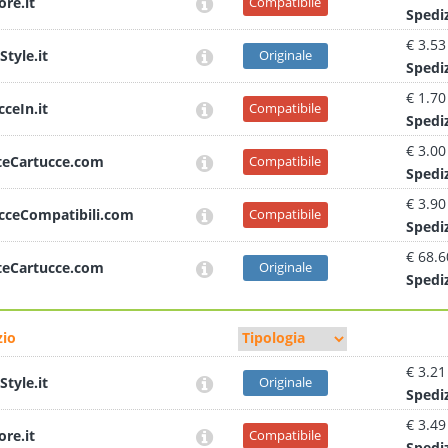
ore.it
Compatibile
Sped
i
€ 3.53
Style.it
Originale
Sped
i
€ 1.70
cceIn.it
Compatibile
Sped
i
€ 3.00
teCartucce.com
Compatibile
Sped
i
€ 3.90
cceCompatibili.com
Compatibile
Sped
i
€ 68.6
teCartucce.com
Originale
Sped
i
io
€ 3.21
Style.it
Originale
Sped
i
€ 3.49
ore.it
Compatibile
Sped
i