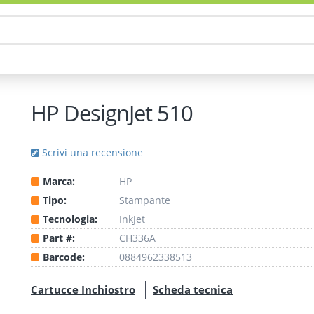
HP DesignJet 510
Scrivi una recensione
Marca:
HP
Tipo:
Stampante
Tecnologia:
InkJet
Part #:
CH336A
Barcode:
0884962338513
Cartucce Inchiostro
Scheda tecnica