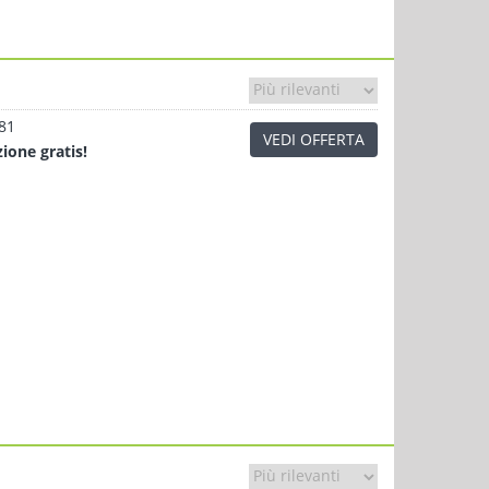
.81
VEDI OFFERTA
zione
gratis!