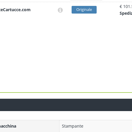
€ 101
teCartucce.com
Originale
Sped
i
macchina
Stampante