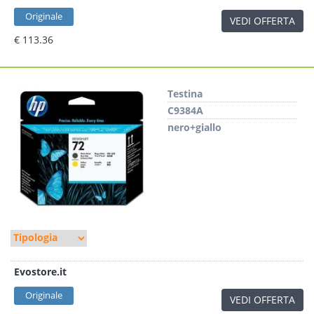
Originale
VEDI OFFERTA
€ 113.36
Testina
C9384A
nero+giallo
Evostore.it
Originale
VEDI OFFERTA