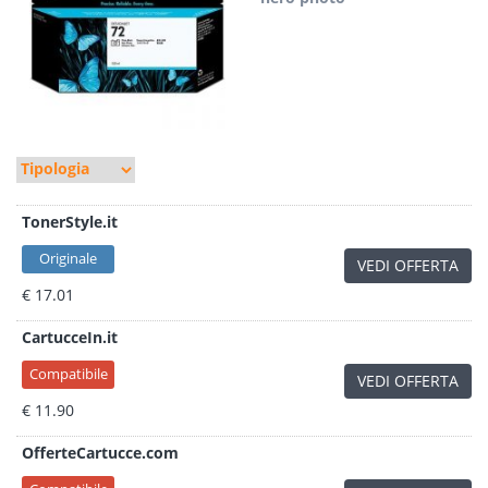
TonerStyle.it
Originale
VEDI OFFERTA
€ 17.01
CartucceIn.it
Compatibile
VEDI OFFERTA
€ 11.90
OfferteCartucce.com