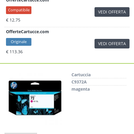
Compatibile
VEDI OFFERTA
€ 12.75
OfferteCartucce.com
Originale
VEDI OFFERTA
€ 113.36
Cartuccia
C9372A
magenta