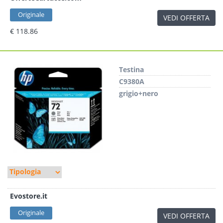
Originale
VEDI OFFERTA
€ 118.86
Testina
C9380A
grigio+nero
Evostore.it
Originale
VEDI OFFERTA