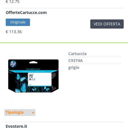
€ 12.75
OfferteCartucce.com
Originale
VEDI OFFERTA
€ 113.36
Cartuccia
C9374A
grigio
Evostore.it