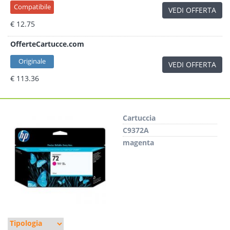
Compatibile
VEDI OFFERTA
€ 12.75
OfferteCartucce.com
Originale
VEDI OFFERTA
€ 113.36
Cartuccia
C9372A
magenta