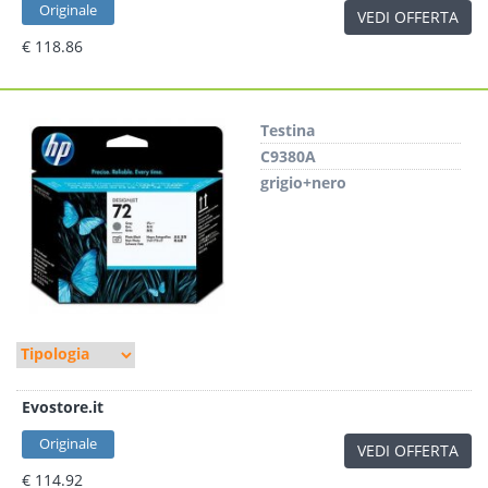
Originale
VEDI OFFERTA
€ 118.86
Testina
C9380A
grigio+nero
Evostore.it
Originale
VEDI OFFERTA
€ 114.92