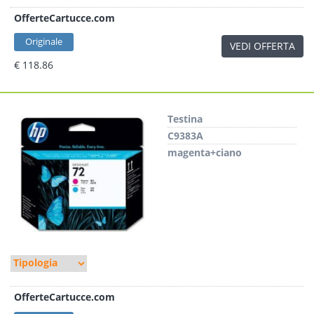
OfferteCartucce.com
Originale
VEDI OFFERTA
€ 118.86
Testina
C9383A
magenta+ciano
OfferteCartucce.com