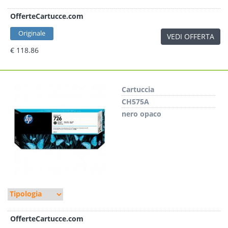
OfferteCartucce.com
Originale
VEDI OFFERTA
€ 118.86
Cartuccia
CH575A
nero opaco
OfferteCartucce.com