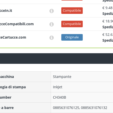
Sped
i
€ 9.48
cceIn.it
Compatibile
Sped
i
€ 18.9
cceCompatibili.com
Compatibile
Sped
i
€ 52.6
teCartucce.com
Originale
Sped
i
macchina
Stampante
ogia di stampa
InkJet
Number
CH340B
 a barre
0885631076125, 0885631076132