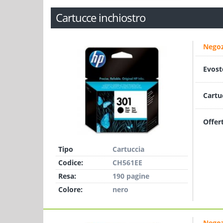
Cartucce inchiostro
Negoz
Evost
Cartu
Offer
Tipo
Cartuccia
Codice:
CH561EE
Resa:
190 pagine
Colore:
nero
Negoz