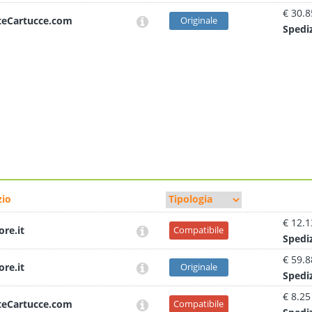
€ 30.8
teCartucce.com
Originale
Sped
i
io
€ 12.1
ore.it
Compatibile
Sped
i
€ 59.8
ore.it
Originale
Sped
i
€ 8.25
teCartucce.com
Compatibile