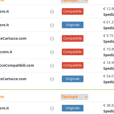
€ 12.8
ore.it
Compatibile
Sped
i
€ 61.2
ore.it
Originale
Sped
i
€ 9.75
teCartucce.com
Compatibile
Sped
i
€ 10.8
cceIn.it
Compatibile
Sped
i
€ 18.9
cceCompatibili.com
Compatibile
Sped
i
€ 54.0
teCartucce.com
Originale
Sped
i
io
€ 38.8
ore.it
Originale
Sped
i