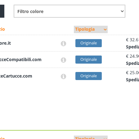
io
€ 32.6
ore.it
Originale
Sped
i
€ 24.9
cceCompatibili.com
Originale
Sped
i
€ 25.0
teCartucce.com
Originale
Sped
i
io