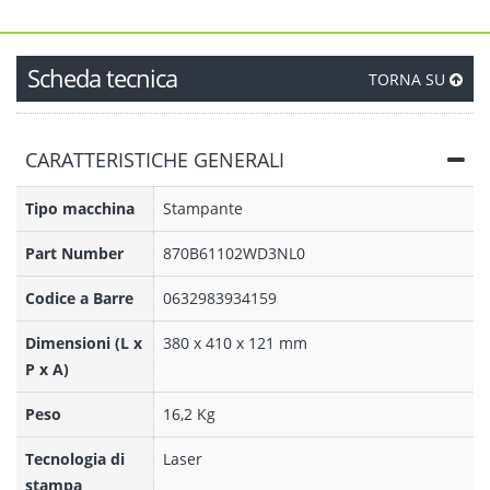
Scheda tecnica
TORNA SU
CARATTERISTICHE GENERALI
Tipo macchina
Stampante
Part Number
870B61102WD3NL0
Codice a Barre
0632983934159
Dimensioni (L x
380 x 410 x 121 mm
P x A)
Peso
16,2 Kg
Tecnologia di
Laser
stampa