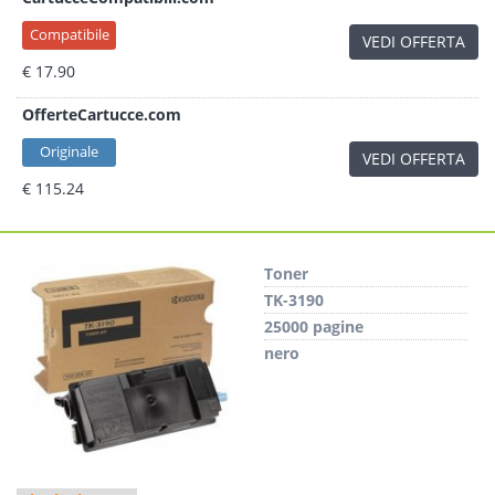
Compatibile
VEDI OFFERTA
€ 17.90
OfferteCartucce.com
Originale
VEDI OFFERTA
€ 115.24
Toner
TK-3190
25000 pagine
nero