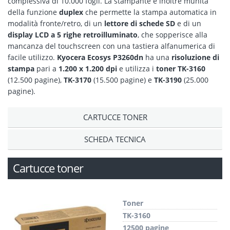
complessiva di 10.000 fogli. La stampante è inoltre munita
della funzione
duplex
che permette la stampa automatica in
modalità fronte/retro, di un
lettore di schede SD
e di un
display LCD a 5 righe retroilluminato
, che sopperisce alla
mancanza del touchscreen con una tastiera alfanumerica di
facile utilizzo.
Kyocera Ecosys P3260dn
ha una
risoluzione
di
stampa
pari a
1.200 x 1.200 dpi
e utilizza i
toner
TK-3160
(12.500 pagine),
TK-3170
(15.500 pagine) e
TK-3190
(25.000
pagine).
CARTUCCE TONER
SCHEDA TECNICA
Cartucce toner
Toner
TK-3160
12500 pagine