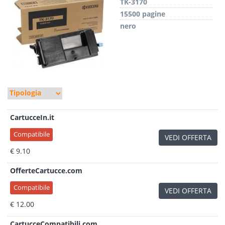
TK-3170
15500 pagine
nero
CartucceIn.it
Compatibile
VEDI OFFERTA
€ 9.10
OfferteCartucce.com
Compatibile
VEDI OFFERTA
€ 12.00
CartucceCompatibili.com