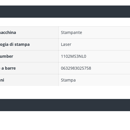
macchina
Stampante
ogia di stampa
Laser
Number
1102MS3NL0
 a barre
0632983025758
ni
Stampa