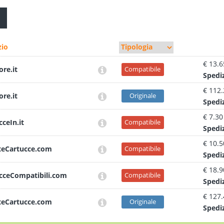
io
€ 13.6
ore.it
Compatibile
Sped
i
€ 112
ore.it
Originale
Sped
i
€ 7.30
cceIn.it
Compatibile
Sped
i
€ 10.5
teCartucce.com
Compatibile
Sped
i
€ 18.9
cceCompatibili.com
Compatibile
Sped
i
€ 127
teCartucce.com
Originale
Sped
i