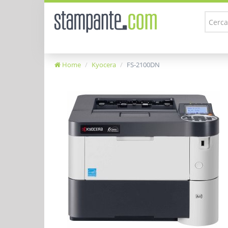
Home
Kyocera
FS-2100DN