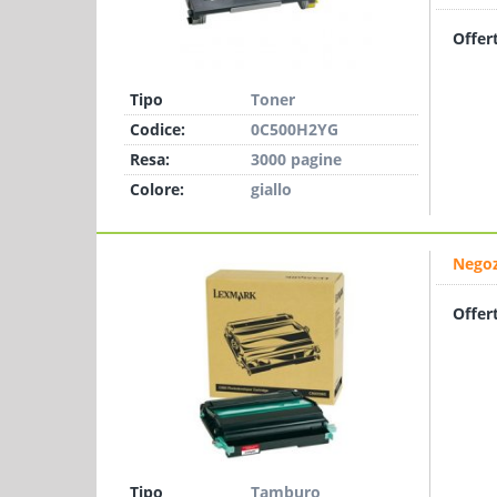
Offer
Tipo
Toner
Codice:
0C500H2YG
Resa:
3000 pagine
Colore:
giallo
Negoz
Offer
Tipo
Tamburo