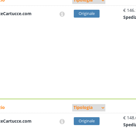
€ 146
teCartucce.com
Originale
Sped
i
io
€ 148
teCartucce.com
Originale
Sped
i