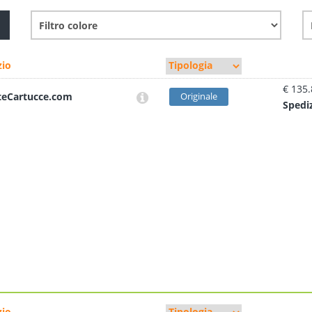
io
€ 135
teCartucce.com
Originale
Sped
i
io