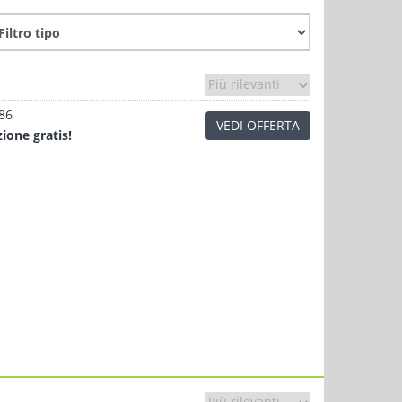
.86
VEDI OFFERTA
zione
gratis!