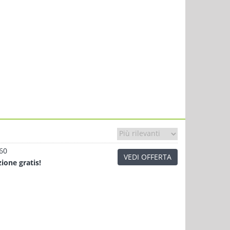
.60
VEDI OFFERTA
zione
gratis!