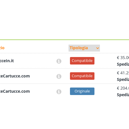
io
€ 35.0
cceIn.it
Compatibile
Sped
i
€ 41.2
teCartucce.com
Compatibile
Sped
i
€ 204
teCartucce.com
Originale
Sped
i