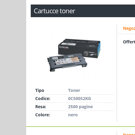
Cartucce toner
Negoz
Offer
Tipo
Toner
Codice:
0C500S2KG
Resa:
2500 pagine
Colore:
nero
Negoz