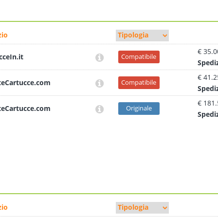
io
€ 35.0
cceIn.it
Compatibile
Sped
i
€ 41.2
teCartucce.com
Compatibile
Sped
i
€ 181
teCartucce.com
Originale
Sped
i
io