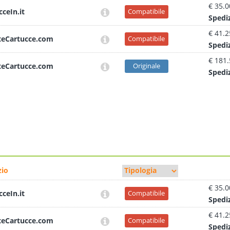
€ 35.0
cceIn.it
Compatibile
Sped
i
€ 41.2
teCartucce.com
Compatibile
Sped
i
€ 181
teCartucce.com
Originale
Sped
i
io
€ 35.0
cceIn.it
Compatibile
Sped
i
€ 41.2
teCartucce.com
Compatibile
Sped
i