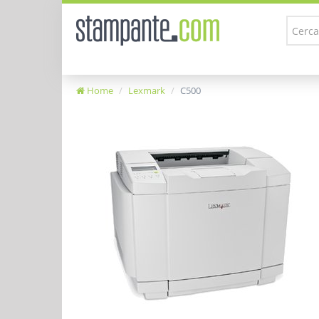
Home
Lexmark
C500