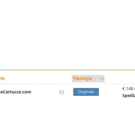
io
€ 148
teCartucce.com
Originale
Sped
i