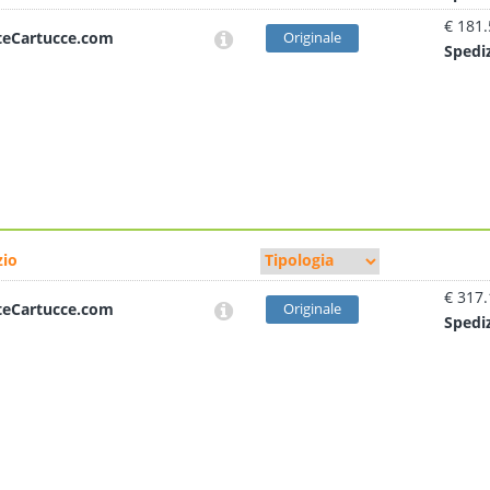
€ 181
teCartucce.com
Originale
Sped
i
io
€ 317
teCartucce.com
Originale
Sped
i