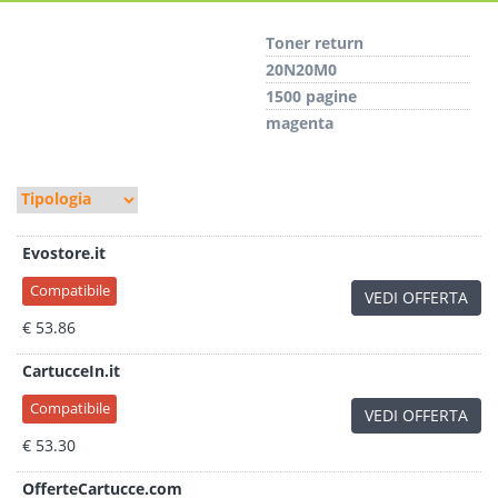
Toner return
20N20M0
1500 pagine
magenta
Evostore.it
Compatibile
VEDI OFFERTA
€ 53.86
CartucceIn.it
Compatibile
VEDI OFFERTA
€ 53.30
OfferteCartucce.com