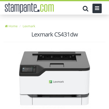
Home
Lexmark
Lexmark CS431dw