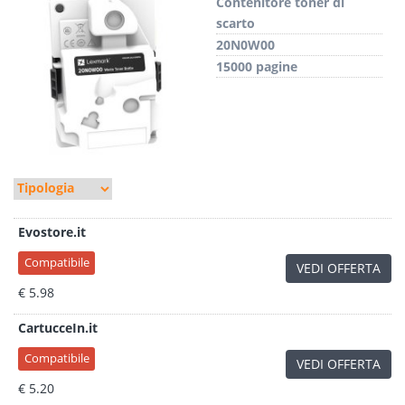
Contenitore toner di
scarto
20N0W00
15000 pagine
Evostore.it
Compatibile
VEDI OFFERTA
€ 5.98
CartucceIn.it
Compatibile
VEDI OFFERTA
€ 5.20