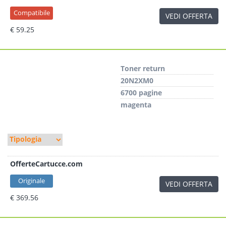
Compatibile
VEDI OFFERTA
€ 59.25
Toner return
20N2XM0
6700 pagine
magenta
OfferteCartucce.com
Originale
VEDI OFFERTA
€ 369.56