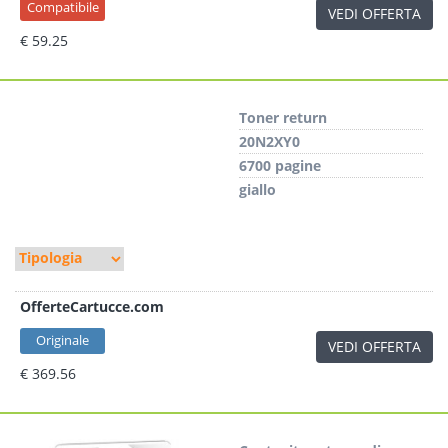
Compatibile
VEDI OFFERTA
€ 59.25
Toner return
20N2XY0
6700 pagine
giallo
OfferteCartucce.com
Originale
VEDI OFFERTA
€ 369.56