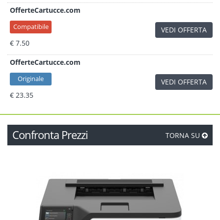
OfferteCartucce.com
Compatibile
VEDI OFFERTA
€ 7.50
OfferteCartucce.com
Originale
VEDI OFFERTA
€ 23.35
Confronta Prezzi
TORNA SU