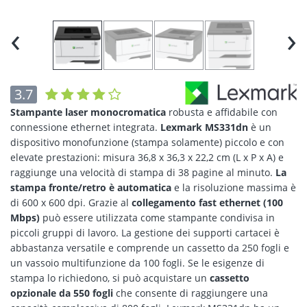
‹
›
3.7
Stampante laser monocromatica
robusta e affidabile con
connessione ethernet integrata.
Lexmark MS331dn
è un
dispositivo monofunzione (stampa solamente) piccolo e con
elevate prestazioni: misura 36,8 x 36,3 x 22,2 cm (L x P x A) e
raggiunge una velocità di stampa di 38 pagine al minuto.
La
stampa fronte/retro è automatica
e la risoluzione massima è
di 600 x 600 dpi. Grazie al
collegamento fast ethernet (100
Mbps)
può essere utilizzata come stampante condivisa in
piccoli gruppi di lavoro. La gestione dei supporti cartacei è
abbastanza versatile e comprende un cassetto da 250 fogli e
un vassoio multifunzione da 100 fogli. Se le esigenze di
stampa lo richiedono, si può acquistare un
cassetto
opzionale da 550 fogli
che consente di raggiungere una