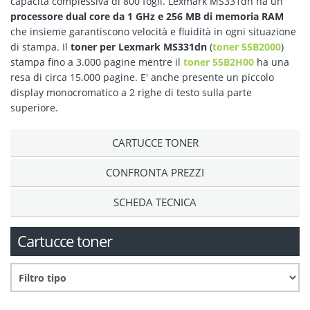
capacità complessiva di 800 fogli. Lexmark MS331dn ha un
processore dual core da 1 GHz e 256 MB di memoria RAM
che insieme garantiscono velocità e fluidità in ogni situazione
di stampa. Il
toner per Lexmark MS331dn
(
toner 55B2000
)
stampa fino a 3.000 pagine mentre il
toner 55B2H00
ha una
resa di circa 15.000 pagine. E' anche presente un piccolo
display monocromatico a 2 righe di testo sulla parte
superiore.
CARTUCCE TONER
CONFRONTA PREZZI
SCHEDA TECNICA
Cartucce toner