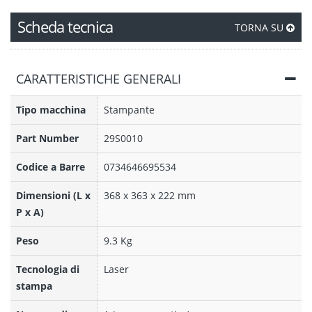
Scheda tecnica
TORNA SU
CARATTERISTICHE GENERALI
Tipo macchina
Stampante
Part Number
29S0010
Codice a Barre
0734646695534
Dimensioni (L x
368 x 363 x 222 mm
P x A)
Peso
9.3 Kg
Tecnologia di
Laser
stampa