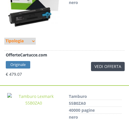
nero
OfferteCartucce.com
Originale
VEDI OFFERTA
€ 479.07
Tamburo
55B0ZA0
40000 pagine
nero