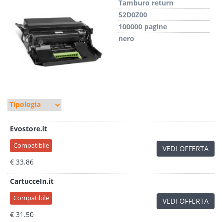
Tamburo return
52D0Z00
100000 pagine
nero
Evostore.it
Compatibile
VEDI OFFERTA
€ 33.86
CartucceIn.it
Compatibile
VEDI OFFERTA
€ 31.50