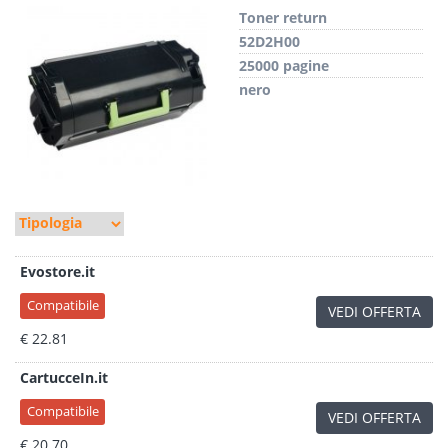
Toner return
52D2H00
25000 pagine
nero
Evostore.it
Compatibile
VEDI OFFERTA
€ 22.81
CartucceIn.it
Compatibile
VEDI OFFERTA
€ 20.70