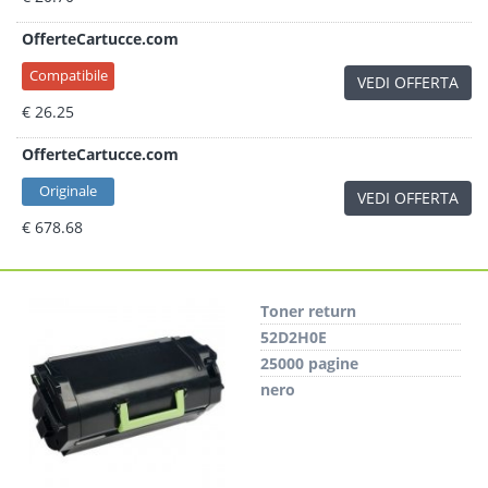
OfferteCartucce.com
Compatibile
VEDI OFFERTA
€ 26.25
OfferteCartucce.com
Originale
VEDI OFFERTA
€ 678.68
Toner return
52D2H0E
25000 pagine
nero