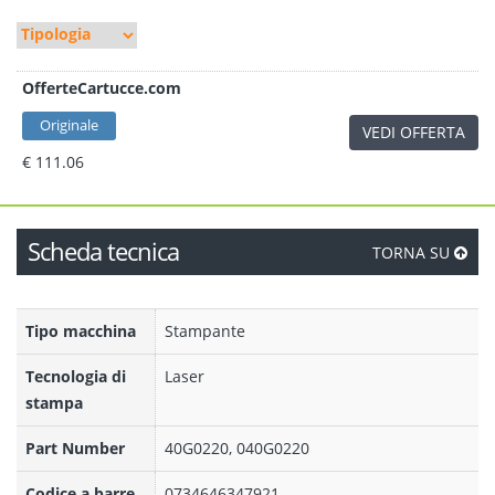
OfferteCartucce.com
Originale
VEDI OFFERTA
€ 111.06
Scheda tecnica
TORNA SU
Tipo macchina
Stampante
Tecnologia di
Laser
stampa
Part Number
40G0220, 040G0220
Codice a barre
0734646347921