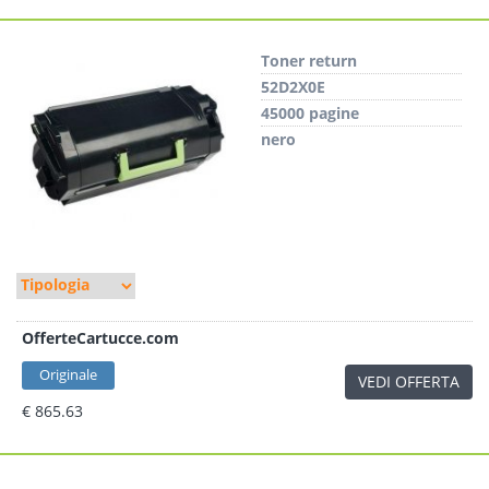
Toner return
52D2X0E
45000 pagine
nero
OfferteCartucce.com
Originale
VEDI OFFERTA
€ 865.63