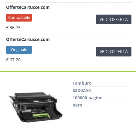
OfferteCartucce.com
Compatibile
VEDI OFFERTA
€ 36.75
OfferteCartucce.com
Originale
VEDI OFFERTA
€ 67.20
Tamburo
52D0ZA0
100000 pagine
nero