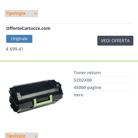
OfferteCartucce.com
Originale
VEDI OFFERTA
€ 699.41
Toner return
52D2X00
45000 pagine
nero