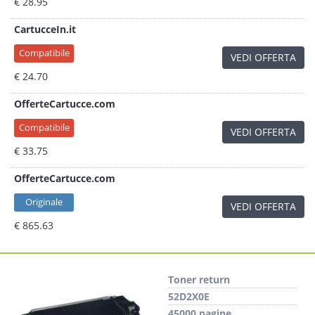
€ 28.95
CartucceIn.it
Compatibile
VEDI OFFERTA
€ 24.70
OfferteCartucce.com
Compatibile
VEDI OFFERTA
€ 33.75
OfferteCartucce.com
Originale
VEDI OFFERTA
€ 865.63
Toner return
52D2X0E
45000 pagine