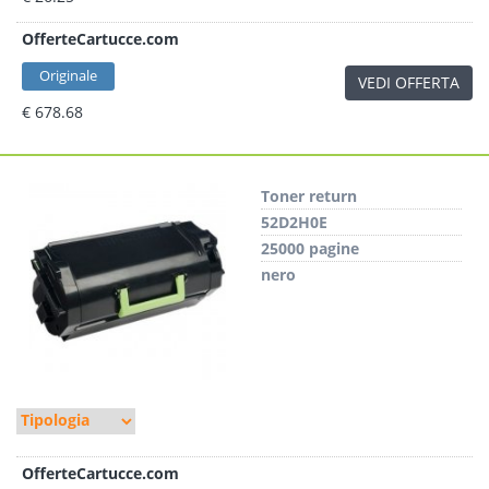
OfferteCartucce.com
Originale
VEDI OFFERTA
€ 678.68
Toner return
52D2H0E
25000 pagine
nero
OfferteCartucce.com