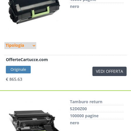
nero
OfferteCartucce.com
Originale
VEDI OFFERTA
€ 865.63
Tamburo return
52D0Z00
100000 pagine
nero