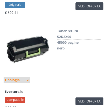
Originale
VEDI OFFERTA
€ 699.41
Toner return
52D2X00
45000 pagine
nero
Evostore.it
Compatibile
VEDI OFFERTA