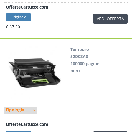
OfferteCartucce.com
Originale
VEDI OFFERTA
€ 67.20
Tamburo
52D0ZA0
100000 pagine
nero
OfferteCartucce.com