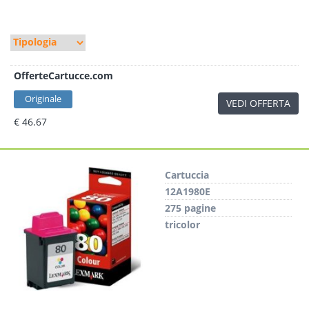
OfferteCartucce.com
Originale
VEDI OFFERTA
€ 46.67
Cartuccia
12A1980E
275 pagine
tricolor