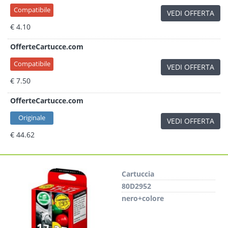
Compatibile
VEDI OFFERTA
€ 4.10
OfferteCartucce.com
Compatibile
VEDI OFFERTA
€ 7.50
OfferteCartucce.com
Originale
VEDI OFFERTA
€ 44.62
Cartuccia
80D2952
nero+colore