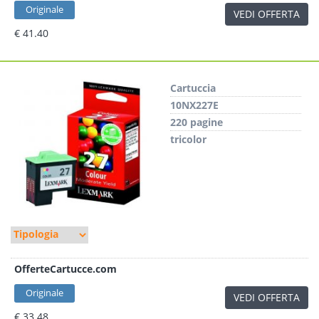
Originale
VEDI OFFERTA
€ 41.40
Cartuccia
10NX227E
220 pagine
tricolor
OfferteCartucce.com
Originale
VEDI OFFERTA
€ 33.48