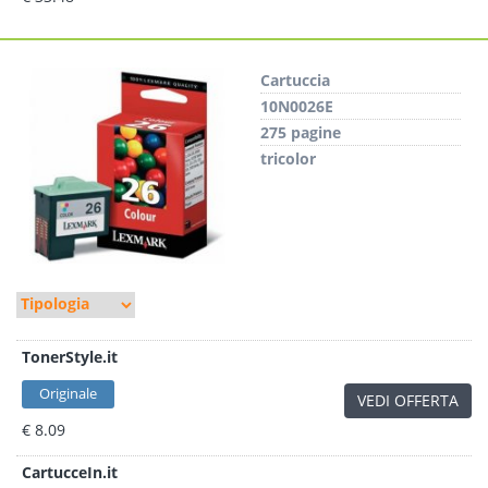
Cartuccia
10N0026E
275 pagine
tricolor
TonerStyle.it
Originale
VEDI OFFERTA
€ 8.09
CartucceIn.it