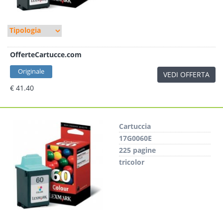
OfferteCartucce.com
Originale
VEDI OFFERTA
€ 41.40
Cartuccia
17G0060E
225 pagine
tricolor