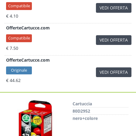
Compatibile
VEDI OFFERTA
€ 4.10
OfferteCartucce.com
Compatibile
VEDI OFFERTA
€ 7.50
OfferteCartucce.com
Originale
VEDI OFFERTA
€ 44.62
Cartuccia
80D2952
nero+colore