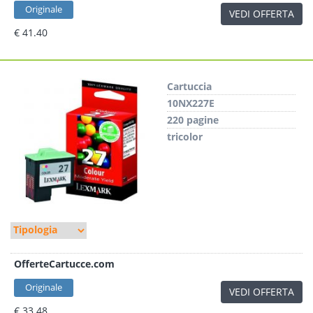
Originale
VEDI OFFERTA
€ 41.40
Cartuccia
10NX227E
220 pagine
tricolor
OfferteCartucce.com
Originale
VEDI OFFERTA
€ 33.48