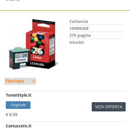
Cartuccia
10N0026E
275 pagine
tricolor
TonerStyle.it
Originale
VEDI OFFERTA
€ 8.09
CartucceIn.it