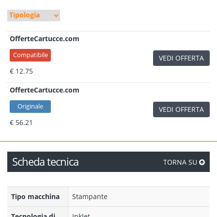
OfferteCartucce.com
Compatibile
VEDI OFFERTA
€ 12.75
OfferteCartucce.com
Originale
VEDI OFFERTA
€ 56.21
Scheda tecnica
TORNA SU
Tipo macchina
Stampante
Tecnologia di
InkJet