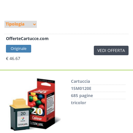
OfferteCartucce.com
Originale
VEDI OFFERTA
€ 46.67
Cartuccia
15M0120E
685 pagine
tricolor