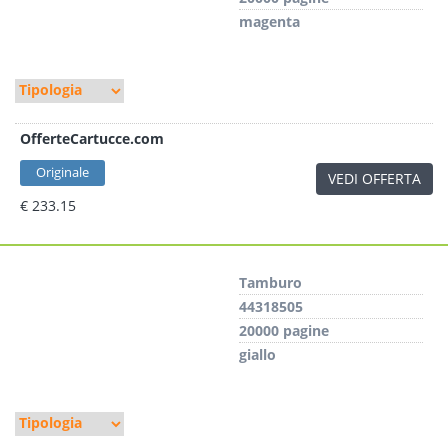
magenta
OfferteCartucce.com
Originale
VEDI OFFERTA
€ 233.15
Tamburo
44318505
20000 pagine
giallo