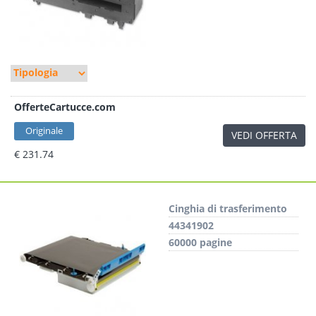
OfferteCartucce.com
Originale
VEDI OFFERTA
€ 231.74
Cinghia di trasferimento
44341902
60000 pagine