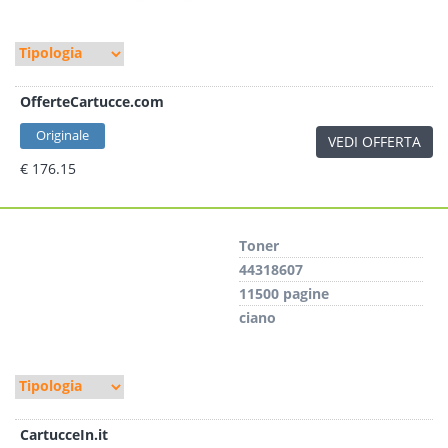
OfferteCartucce.com
Originale
VEDI OFFERTA
€ 176.15
Toner
44318607
11500 pagine
ciano
CartucceIn.it