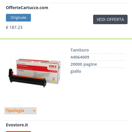
OfferteCartucce.com
Originale
VEDI OFFERTA
€ 187.23
Tamburo
44064009
20000 pagine
giallo
Evostore.it