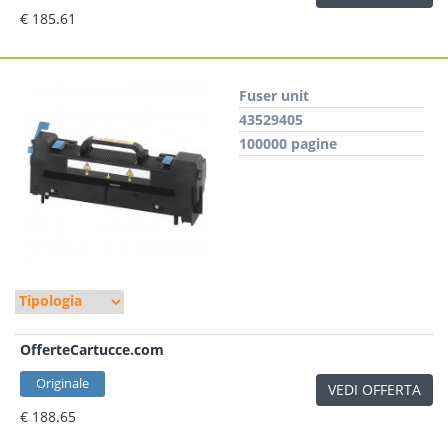
€ 185.61
Fuser unit
43529405
100000 pagine
OfferteCartucce.com
Originale
VEDI OFFERTA
€ 188.65