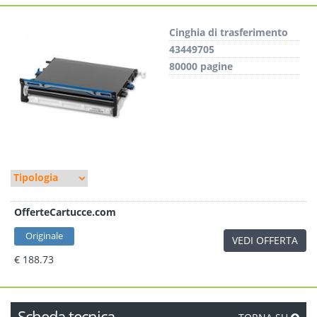
Cinghia di trasferimento
43449705
80000 pagine
OfferteCartucce.com
Originale
VEDI OFFERTA
€ 188.73
Scheda tecnica