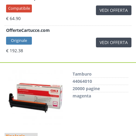
Compatibile
VEDI OFFERTA
€ 64.90
OfferteCartucce.com
Originale
VEDI OFFERTA
€ 192.38
Tamburo
44064010
20000 pagine
magenta