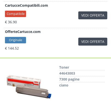
CartucceCompatibili.com
Compatibile
VEDI OFFERTA
€ 36.90
OfferteCartucce.com
Originale
VEDI OFFERTA
€ 144.52
Toner
44643003
7300 pagine
ciano