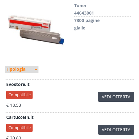
Toner
44643001
7300 pagine
giallo
Evostore.it
Compatibile
VEDI OFFERTA
€ 18.53
CartucceIn.it
Compatibile
VEDI OFFERTA
€ 20.80