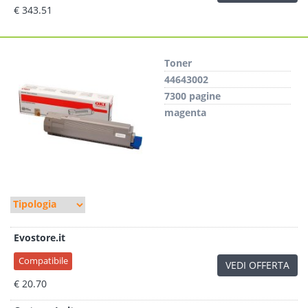
€ 343.51
Toner
44643002
7300 pagine
magenta
Evostore.it
Compatibile
VEDI OFFERTA
€ 20.70