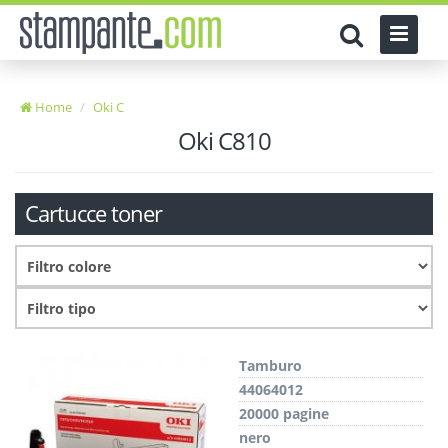
Home
Oki C
Oki C810
Cartucce toner
Tamburo
44064012
20000 pagine
nero