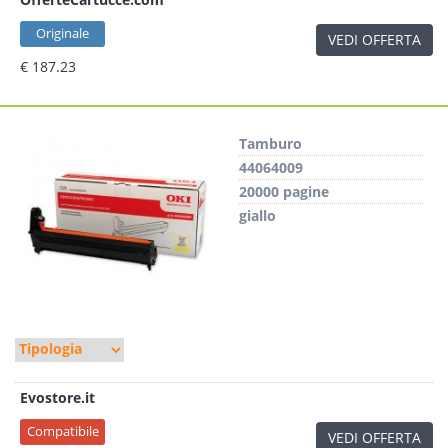
Originale
VEDI OFFERTA
€ 187.23
Tamburo
44064009
20000 pagine
giallo
Evostore.it
Compatibile
VEDI OFFERTA