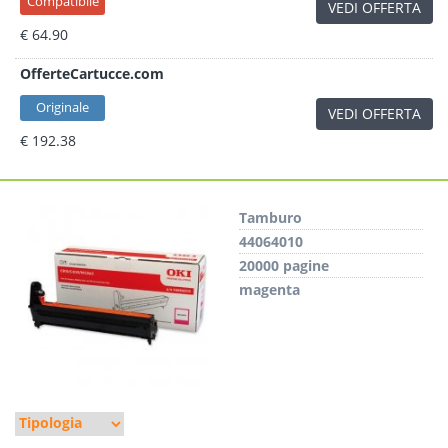
Compatibile
VEDI OFFERTA
€ 64.90
OfferteCartucce.com
Originale
VEDI OFFERTA
€ 192.38
Tamburo
44064010
20000 pagine
magenta