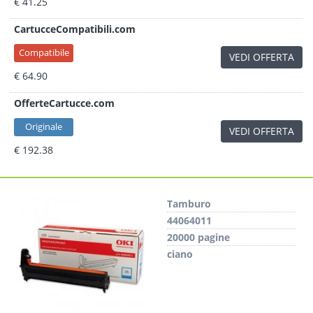
€ 41.25
CartucceCompatibili.com
Compatibile
VEDI OFFERTA
€ 64.90
OfferteCartucce.com
Originale
VEDI OFFERTA
€ 192.38
Tamburo
44064011
20000 pagine
ciano