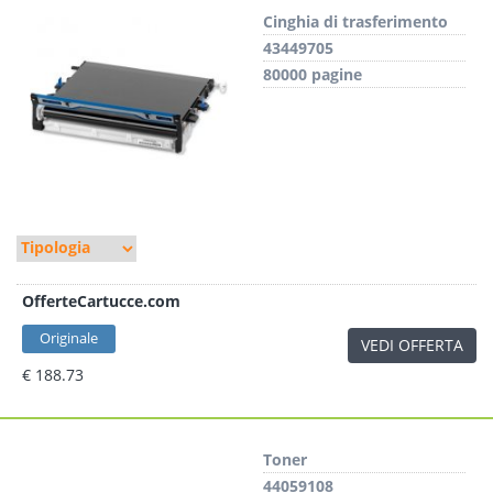
Cinghia di trasferimento
43449705
80000 pagine
OfferteCartucce.com
Originale
VEDI OFFERTA
€ 188.73
Toner
44059108