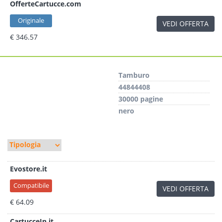
OfferteCartucce.com
Originale
VEDI OFFERTA
€ 346.57
Tamburo
44844408
30000 pagine
nero
Evostore.it
Compatibile
VEDI OFFERTA
€ 64.09
CartucceIn.it