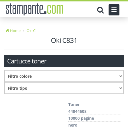
Home
Oki C
Oki C831
Cartucce toner
Toner
44844508
10000 pagine
nero