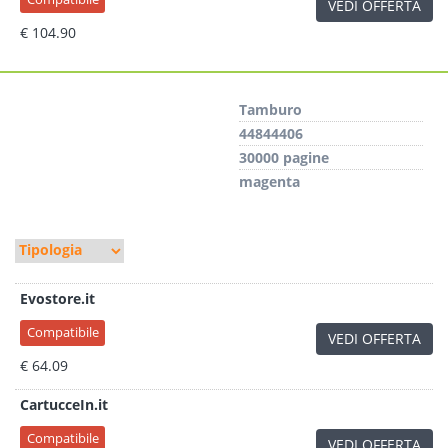
VEDI OFFERTA
€ 104.90
Tamburo
44844406
30000 pagine
magenta
Evostore.it
Compatibile
VEDI OFFERTA
€ 64.09
CartucceIn.it
Compatibile
VEDI OFFERTA