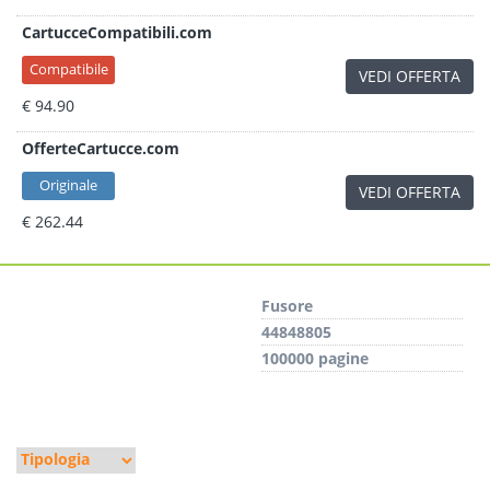
CartucceCompatibili.com
Compatibile
VEDI OFFERTA
€ 94.90
OfferteCartucce.com
Originale
VEDI OFFERTA
€ 262.44
Fusore
44848805
100000 pagine