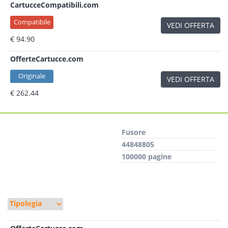
CartucceCompatibili.com
Compatibile
VEDI OFFERTA
€ 94.90
OfferteCartucce.com
Originale
VEDI OFFERTA
€ 262.44
Fusore
44848805
100000 pagine