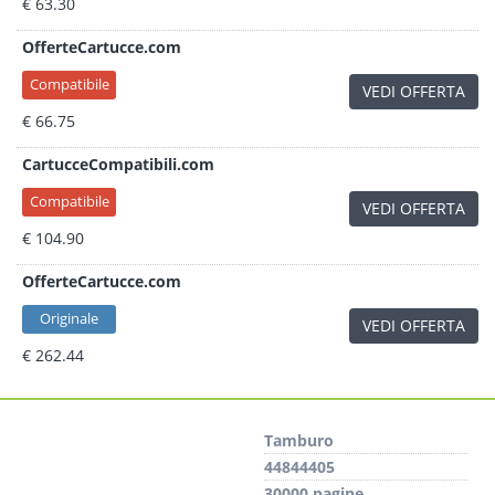
€ 63.30
OfferteCartucce.com
Compatibile
VEDI OFFERTA
€ 66.75
CartucceCompatibili.com
Compatibile
VEDI OFFERTA
€ 104.90
OfferteCartucce.com
Originale
VEDI OFFERTA
€ 262.44
Tamburo
44844405
30000 pagine