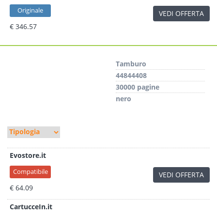
Originale
VEDI OFFERTA
€ 346.57
Tamburo
44844408
30000 pagine
nero
Evostore.it
Compatibile
VEDI OFFERTA
€ 64.09
CartucceIn.it