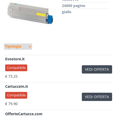
24000 pagine
giallo
Evostore.it
Compatibile
VEDI OFFERTA
€ 73.25
CartucceIn.it
Compatibile
VEDI OFFERTA
€ 79.90
OfferteCartucce.com