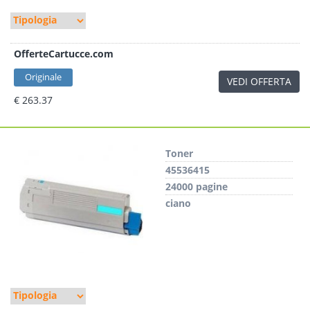
OfferteCartucce.com
Originale
VEDI OFFERTA
€ 263.37
Toner
45536415
24000 pagine
ciano