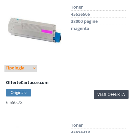
Toner
45536506
38000 pagine
magenta
OfferteCartucce.com
Originale
VEDI OFFERTA
€ 550.72
Toner
45536413