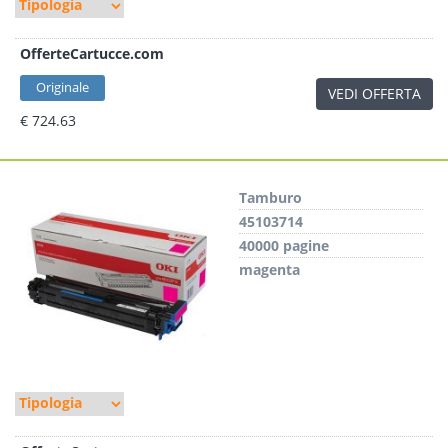
OfferteCartucce.com
Originale
VEDI OFFERTA
€ 724.63
Tamburo
45103714
40000 pagine
magenta