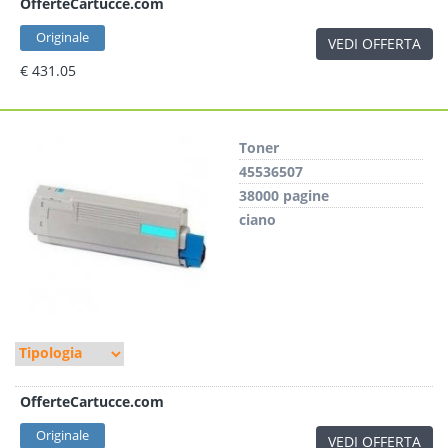
OfferteCartucce.com
Originale
VEDI OFFERTA
€ 431.05
Toner
45536507
38000 pagine
ciano
OfferteCartucce.com
Originale
VEDI OFFERTA