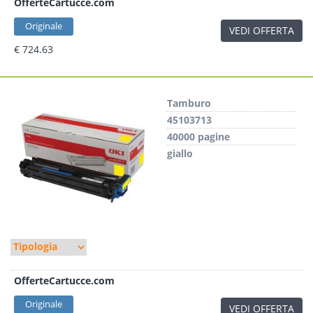
OfferteCartucce.com
Originale
VEDI OFFERTA
€ 724.63
Tamburo
45103713
40000 pagine
giallo
OfferteCartucce.com
Originale
VEDI OFFERTA