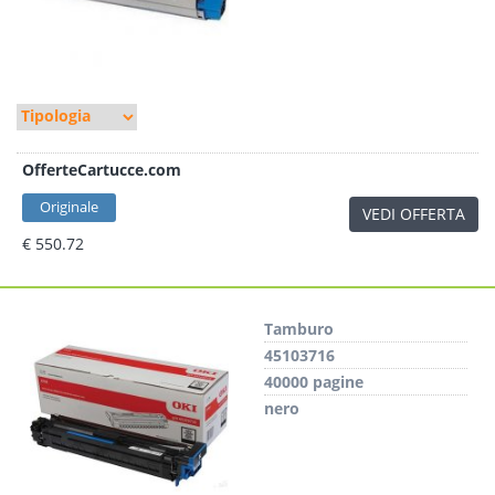
OfferteCartucce.com
Originale
VEDI OFFERTA
€ 550.72
Tamburo
45103716
40000 pagine
nero