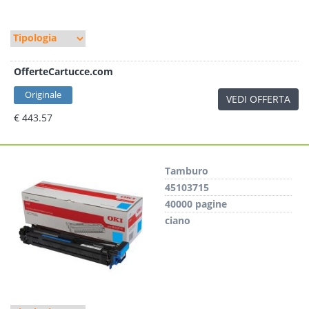
OfferteCartucce.com
Originale
VEDI OFFERTA
€ 443.57
Tamburo
45103715
40000 pagine
ciano