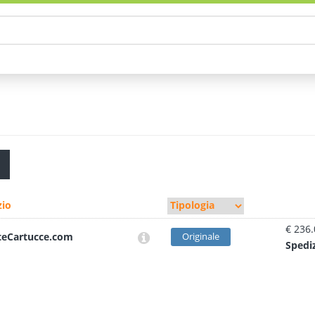
io
€ 236
teCartucce.com
Originale
Sped
i