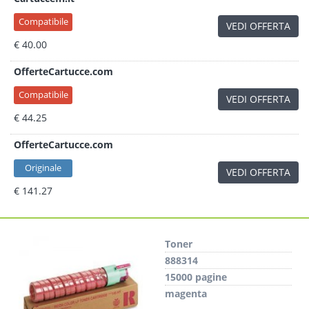
Compatibile
VEDI OFFERTA
€ 40.00
OfferteCartucce.com
Compatibile
VEDI OFFERTA
€ 44.25
OfferteCartucce.com
Originale
VEDI OFFERTA
€ 141.27
Toner
888314
15000 pagine
magenta