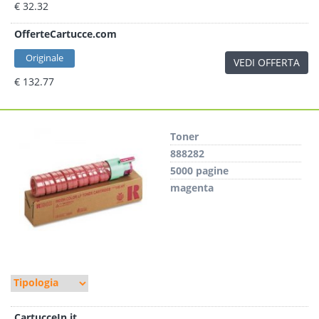
€ 32.32
OfferteCartucce.com
Originale
VEDI OFFERTA
€ 132.77
Toner
888282
5000 pagine
magenta
CartucceIn.it