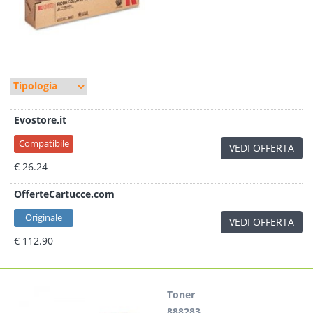
Evostore.it
Compatibile
VEDI OFFERTA
€ 26.24
OfferteCartucce.com
Originale
VEDI OFFERTA
€ 112.90
Toner
888283