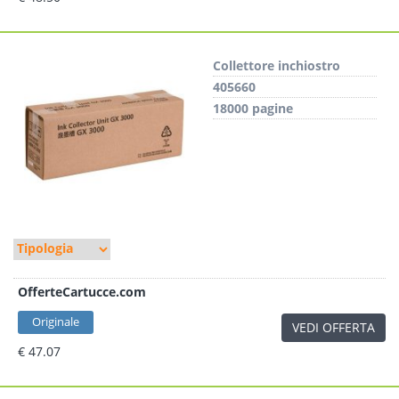
Collettore inchiostro
405660
18000 pagine
OfferteCartucce.com
Originale
VEDI OFFERTA
€ 47.07