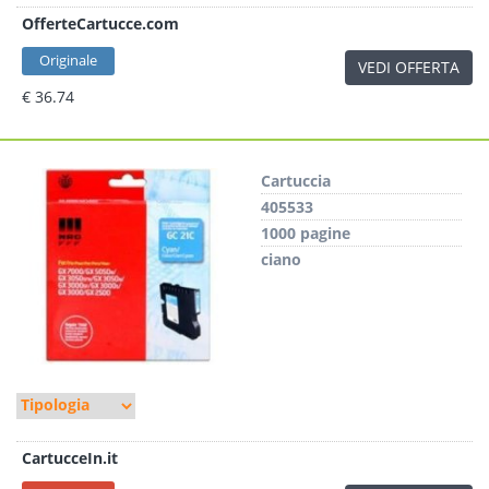
OfferteCartucce.com
Originale
VEDI OFFERTA
€ 36.74
Cartuccia
405533
1000 pagine
ciano
CartucceIn.it