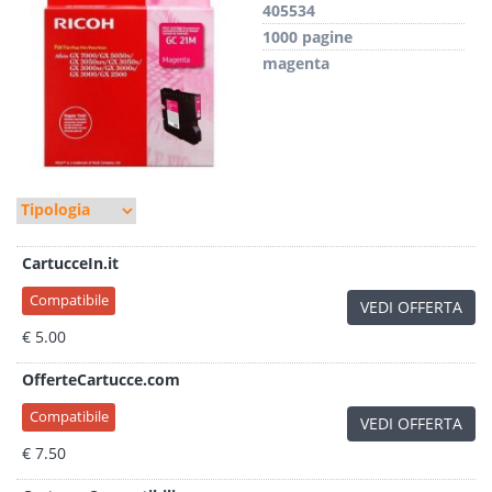
405534
1000 pagine
magenta
CartucceIn.it
Compatibile
VEDI OFFERTA
€ 5.00
OfferteCartucce.com
Compatibile
VEDI OFFERTA
€ 7.50