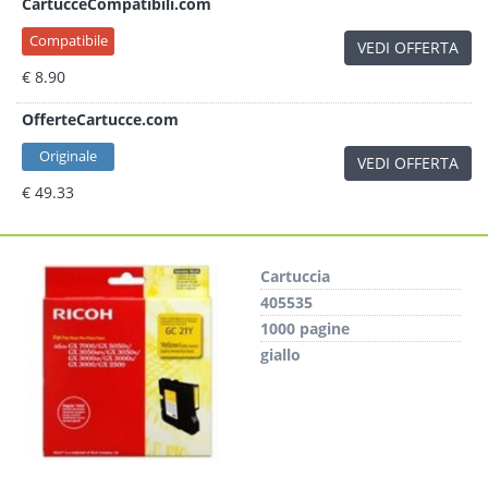
CartucceCompatibili.com
Compatibile
VEDI OFFERTA
€ 8.90
OfferteCartucce.com
Originale
VEDI OFFERTA
€ 49.33
Cartuccia
405535
1000 pagine
giallo