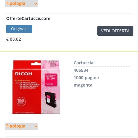
OfferteCartucce.com
Originale
VEDI OFFERTA
€ 88.82
Cartuccia
405534
1000 pagine
magenta