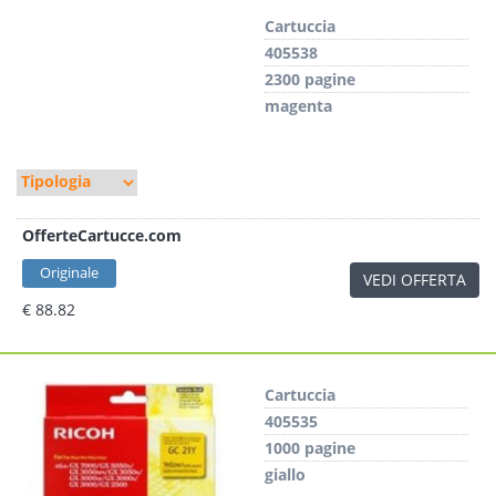
Cartuccia
405538
2300 pagine
magenta
OfferteCartucce.com
Originale
VEDI OFFERTA
€ 88.82
Cartuccia
405535
1000 pagine
giallo