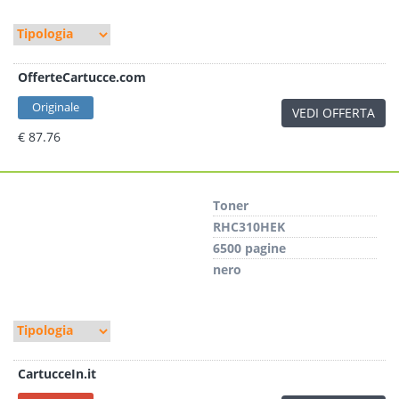
OfferteCartucce.com
Originale
VEDI OFFERTA
€ 87.76
Toner
RHC310HEK
6500 pagine
nero
CartucceIn.it