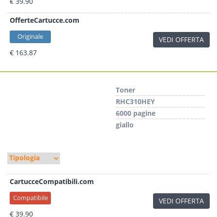
€ 39.90
OfferteCartucce.com
Originale
VEDI OFFERTA
€ 163.87
Toner
RHC310HEY
6000 pagine
giallo
CartucceCompatibili.com
Compatibile
VEDI OFFERTA
€ 39.90