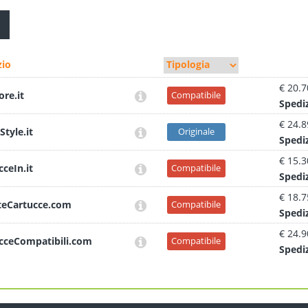
io
€ 20.7
ore.it
Compatibile
Sped
i
€ 24.8
Style.it
Originale
Sped
i
€ 15.3
cceIn.it
Compatibile
Sped
i
€ 18.7
teCartucce.com
Compatibile
Sped
i
€ 24.9
cceCompatibili.com
Compatibile
Sped
i