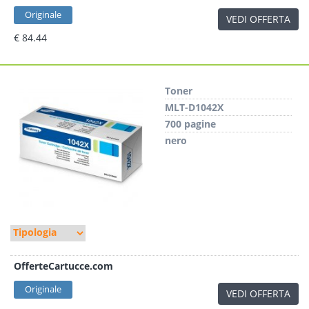
Originale
VEDI OFFERTA
€ 84.44
Toner
MLT-D1042X
700 pagine
nero
OfferteCartucce.com
Originale
VEDI OFFERTA