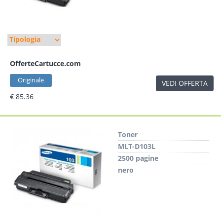
OfferteCartucce.com
Originale
VEDI OFFERTA
€ 85.36
Toner
MLT-D103L
2500 pagine
nero