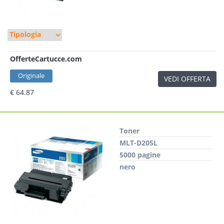
OfferteCartucce.com
Originale
VEDI OFFERTA
€ 64.87
Toner
MLT-D205L
5000 pagine
nero