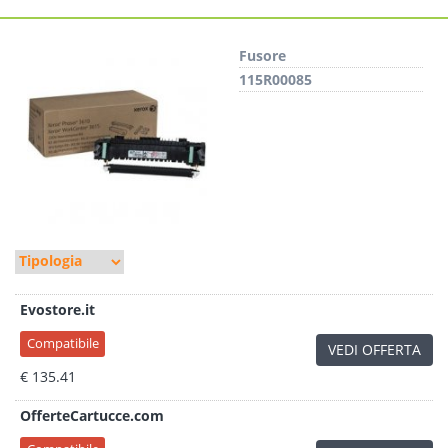
Fusore
115R00085
Evostore.it
Compatibile
VEDI OFFERTA
€ 135.41
OfferteCartucce.com