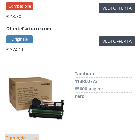
Compatibile
VEDI OFFERTA
€ 43.50
OfferteCartucce.com
Originale
VEDI OFFERTA
€ 374.11
Tamburo
113R00773
85000 pagine
nero