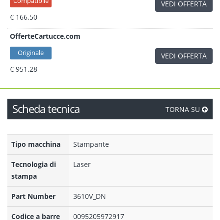
Compatibile
VEDI OFFERTA
€ 166.50
OfferteCartucce.com
Originale
VEDI OFFERTA
€ 951.28
Scheda tecnica
TORNA SU
Tipo macchina
Stampante
Tecnologia di
Laser
stampa
Part Number
3610V_DN
Codice a barre
0095205972917