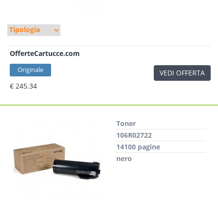
OfferteCartucce.com
Originale
VEDI OFFERTA
€ 245.34
Toner
106R02722
14100 pagine
nero