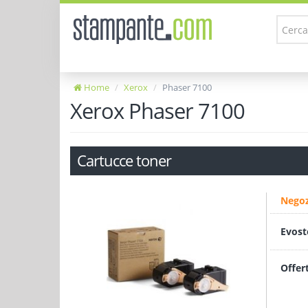
Home
Xerox
Phaser 7100
Xerox Phaser 7100
Cartucce toner
Negoz
Evost
Offer