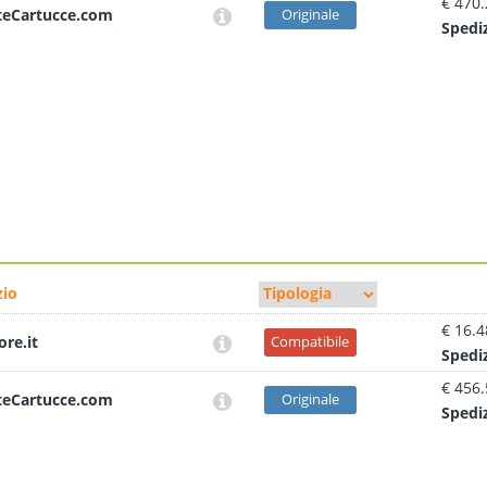
€ 470
teCartucce.com
Originale
Sped
i
io
€ 16.4
ore.it
Compatibile
Sped
i
€ 456
teCartucce.com
Originale
Sped
i