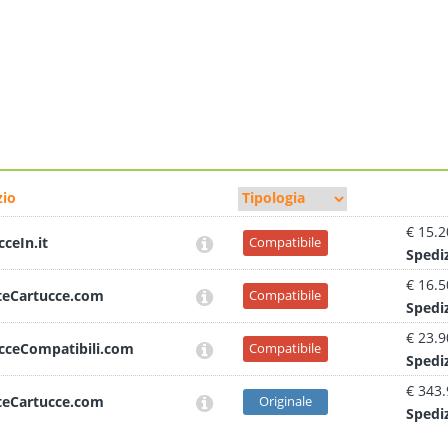
io
€ 15.2
cceIn.it
Compatibile
Sped
i
€ 16.5
teCartucce.com
Compatibile
Sped
i
€ 23.9
cceCompatibili.com
Compatibile
Sped
i
€ 343
teCartucce.com
Originale
Sped
i