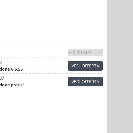
8
VEDI OFFERTA
zione
€ 5.55
.97
VEDI OFFERTA
zione
gratis!