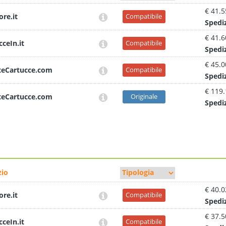
€ 41.5
ore.it
Compatibile
Sped
i
€ 41.6
cceIn.it
Compatibile
Sped
i
€ 45.0
teCartucce.com
Compatibile
Sped
i
€ 119
teCartucce.com
Originale
Sped
i
io
€ 40.0
ore.it
Compatibile
Sped
i
€ 37.5
cceIn.it
Compatibile