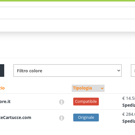
io
€ 14.5
ore.it
Compatibile
Sped
i
€ 284
teCartucce.com
Originale
Sped
i