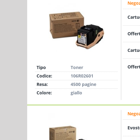
Negoz
Cartu
Offer
Cartu
Offer
Tipo
Toner
Codice:
106R02601
Resa:
4500 pagine
Colore:
giallo
Negoz
Evost