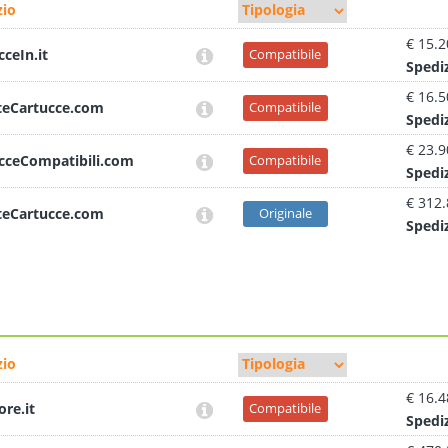
io
€ 15.2
cceIn.it
Compatibile
Sped
i
€ 16.5
teCartucce.com
Compatibile
Sped
i
€ 23.9
cceCompatibili.com
Compatibile
Sped
i
€ 312
teCartucce.com
Originale
Sped
i
io
€ 16.4
ore.it
Compatibile
Sped
i