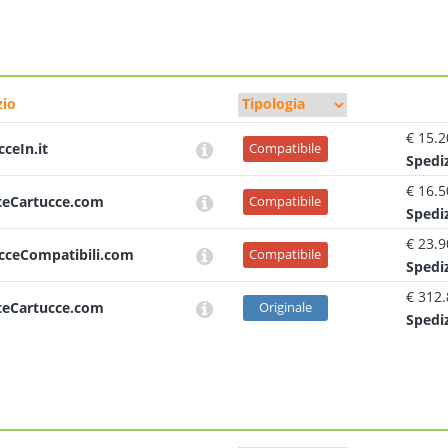
io
€ 15.2
cceIn.it
Compatibile
Sped
i
€ 16.5
teCartucce.com
Compatibile
Sped
i
€ 23.9
cceCompatibili.com
Compatibile
Sped
i
€ 312
teCartucce.com
Originale
Sped
i