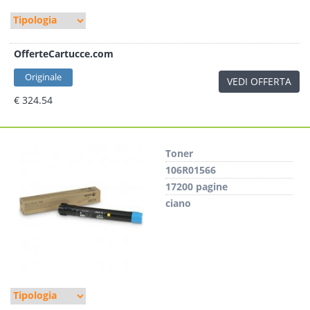
OfferteCartucce.com
Originale
VEDI OFFERTA
€ 324.54
Toner
106R01566
17200 pagine
ciano