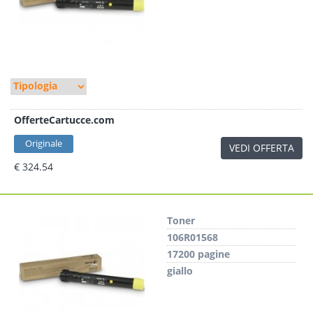
OfferteCartucce.com
Originale
VEDI OFFERTA
€ 324.54
Toner
106R01568
17200 pagine
giallo