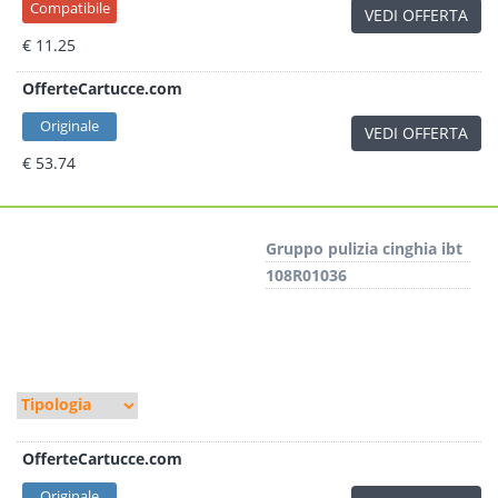
Compatibile
VEDI OFFERTA
€ 11.25
OfferteCartucce.com
Originale
VEDI OFFERTA
€ 53.74
Gruppo pulizia cinghia ibt
108R01036
OfferteCartucce.com
Originale