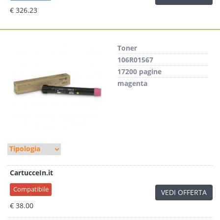
€ 326.23
Toner
106R01567
17200 pagine
magenta
CartucceIn.it
Compatibile
VEDI OFFERTA
€ 38.00