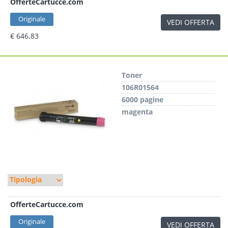
OfferteCartucce.com
Originale
VEDI OFFERTA
€ 646.83
Toner
106R01564
6000 pagine
magenta
OfferteCartucce.com
Originale
VEDI OFFERTA