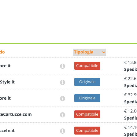
io
€ 13.8
ore.it
Compatibile
Sped
i
€ 22.6
Style.it
Originale
Sped
i
€ 32.9
ore.it
Originale
Sped
i
€ 12.0
teCartucce.com
Compatibile
Sped
i
€ 14.1
cceIn.it
Compatibile
Sped
i