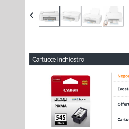
‹
Cartucce inchiostro
Negoz
Evost
Offer
Cartu