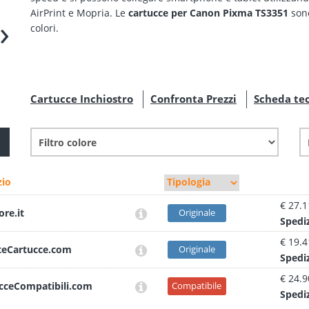
AirPrint e Mopria. Le
cartucce per Canon Pixma TS3351
son
›
colori.
Cartucce Inchiostro
Confronta Prezzi
Scheda te
io
€ 27.1
ore.it
Originale
Sped
i
€ 19.4
teCartucce.com
Originale
Sped
i
€ 24.9
cceCompatibili.com
Compatibile
Sped
i