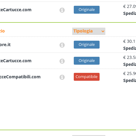
€ 27.0
teCartucce.com
Originale
Sped
i
io
€ 30.1
ore.it
Originale
Sped
i
€ 23.5
teCartucce.com
Originale
Sped
i
€ 25.9
cceCompatibili.com
Compatibile
Sped
i