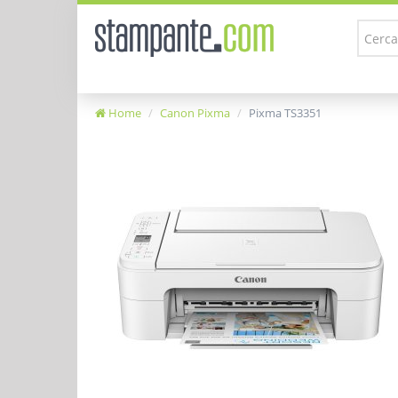
Home
Canon Pixma
Pixma TS3351