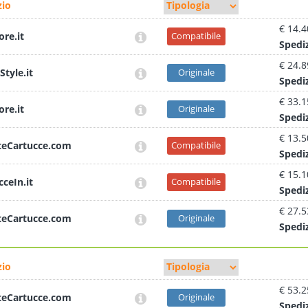
io
€ 14.4
ore.it
Compatibile
Sped
i
€ 24.8
Style.it
Originale
Sped
i
€ 33.1
ore.it
Originale
Sped
i
€ 13.5
teCartucce.com
Compatibile
Sped
i
€ 15.1
cceIn.it
Compatibile
Sped
i
€ 27.5
teCartucce.com
Originale
Sped
i
io
€ 53.2
teCartucce.com
Originale
Sped
i