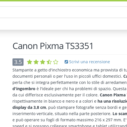
Canon Pixma TS3351
3.5
Scrivi una recensione
Stampante a getto d'inchiostro economica ma provvista di tu
documenti personali o per l'uso in piccoli uffici domestici.
C
perla che si integra perfettamente con lo stile di arredame
d'ingombro
è l'ideale per chi ha problemi di spazio. Quest
da cui differisce esclusivamente per il colore.
Canon Pixma 
rispettivamente in bianco e nero e a colori e
ha una risoluzi
display da 3,8 cm
, può stampare fotografie senza bordi e ge
inserimento verticale, situato nella parte posteriore.
Lo scan
e può operare su fogli di formato massimo 216 x 297 mm. E' 
speed e si possono collegare smartphone e tablet utilizzand