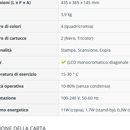
ioni (L x P x A)
435 x 369 x 145 mm
3,9 kg
 di colori
4 (quadricromia)
 di cartucce
2 (Nero, Tricolor)
nalità
Stampa, Scansione, Copia
y
(LCD monocromatico, diagonale 
atura di esercizio
15-30 ° C
à operativa
10-80% (senza condensa)
ntazione
100-240 V, 50-60 Hz
mo energetico
11W (copia), 1,7W (stand-by), 0,3W (
IONE DELLA CARTA