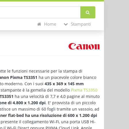
Home
Stampanti
tte le funzioni necessarie per la stampa di
anon Pixma TS3351
ha un piacevole colore bianco
nto moderno. Con i suoi
435 x 369 x 145 mm
a stampante è la gemella del modello
Pixma TS3350
TS3351
ha una velocità di 7,7 e 4,0 pagine al minuto
one di 4.800 x 1.200 dpi
. E' provvista di un piccolo
stisce un massimo di 60 fogli tramite un vassoio, ad
ner flat-bed ha una risoluzione di 600 x 1.200 dpi
presente il collegamento Wi-Fi, una porta USB Hi-
o il Wi-Fi Direct oppure PIXMA Cloud Link, Apple