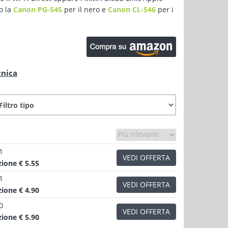
o la
Canon PG-545
per il nero e
Canon CL-546
per i
cnica
1
VEDI OFFERTA
zione
€ 5.55
1
VEDI OFFERTA
zione
€ 4.90
0
VEDI OFFERTA
zione
€ 5.90