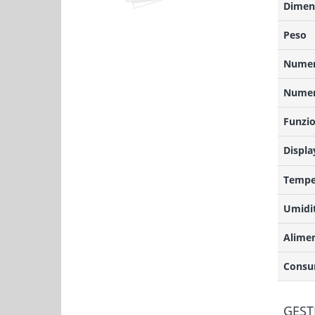
Dimens
Peso
Numero
Numero
Funzio
Displa
Temper
Umidit
Alime
Consu
GEST