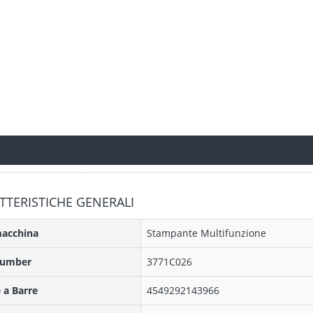
TTERISTICHE GENERALI
macchina
Stampante Multifunzione
Number
3771C026
 a Barre
4549292143966