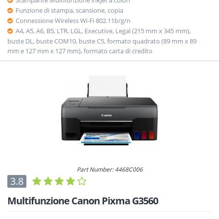
Funzione di stampa, scansione, copia
Connessione Wireless Wi-Fi 802.11b/g/n
A4, A5, A6, B5, LTR, LGL, Executive, Legal (215 mm x 345 mm),
buste DL, buste COM10, buste C5, formato quadrato (89 mm x 89
mm e 127 mm x 127 mm), formato carta di credito
Part Number: 4468C006
3.8
Multifunzione Canon Pixma G3560