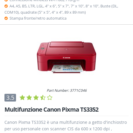
A4, A5, B5, LTR, LGL, 4" x 6", 5" x 7", 7" x 10", 8" x 10", Buste (DL,
COM10), quadrate (5" x 5", 4" x 4", 89 x 89 mm)
Stampa fronte/retro automatica
Part Number: 3771C046
3.5
Multifunzione Canon Pixma TS3352
Canon Pixma TS3352 è una multifunzione a getto d'inchiostro
per uso personale con scanner CIS da 600 x 1200 dpi ,