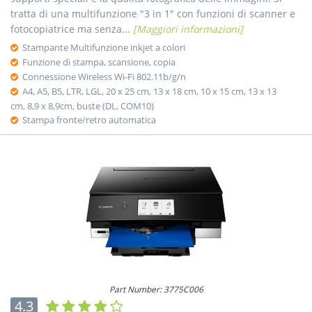
tratta di una multifunzione "3 in 1" con funzioni di scanner e
fotocopiatrice ma senza...
[Maggiori informazioni]
Stampante Multifunzione inkjet a colori
Funzione di stampa, scansione, copia
Connessione Wireless Wi-Fi 802.11b/g/n
A4, A5, B5, LTR, LGL, 20 x 25 cm, 13 x 18 cm, 10 x 15 cm, 13 x 13
cm, 8,9 x 8,9cm, buste (DL, COM10)
Stampa fronte/retro automatica
Part Number: 3775C006
4.3