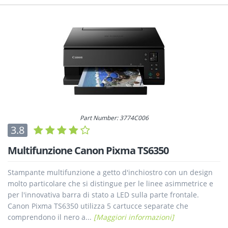
Part Number: 3774C006
3.8
Multifunzione Canon Pixma TS6350
Stampante multifunzione a getto d'inchiostro con un design
molto particolare che si distingue per le linee asimmetrice e
per l'innovativa barra di stato a LED sulla parte frontale.
Canon Pixma TS6350 utilizza 5 cartucce separate che
comprendono il nero a...
[Maggiori informazioni]