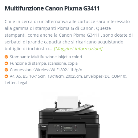
Multifunzione Canon Pixma G3411
Chi è in cerca di un'alternativa alle cartucce sarà interessato
alla gamma di stampanti Pixma G di Canon. Queste
stampanti, come anche la Canon Pixma G3411 , sono dotate di
serbatoi di grande capacità che si ricaricano acquistando
bottiglie di inchiostro...
[Maggiori informazioni]
Stampante Multifunzione inkjet a colori
Funzione di stampa, scansione, copia
Connessione Wireless Wi-Fi 802.11b/g/n
A4, A5, B5, 10x15cm, 13x18cm, 20x25cm, Envelopes (DL, COM10),
Letter, Legal