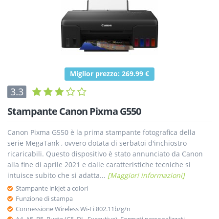
Miglior prezzo: 269.99 €
3.3
Stampante Canon Pixma G550
Canon Pixma G550 è la prima stampante fotografica della
serie MegaTank , ovvero dotata di serbatoi d'inchiostro
ricaricabili. Questo dispositivo è stato annunciato da Canon
alla fine di aprile 2021 e dalle caratteristiche tecniche si
intuisce subito che si adatta...
[Maggiori informazioni]
Stampante inkjet a colori
Funzione di stampa
Connessione Wireless Wi-Fi 802.11b/g/n
A4, A5, B5, Buste (C5, DL, Executive), Formati personalizzati