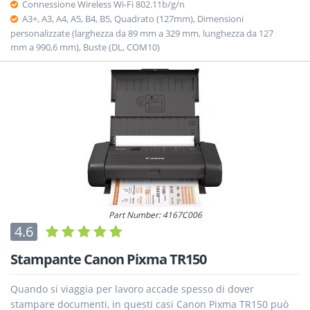
Connessione Wireless Wi-Fi 802.11b/g/n
A3+, A3, A4, A5, B4, B5, Quadrato (127mm), Dimensioni
personalizzate (larghezza da 89 mm a 329 mm, lunghezza da 127
mm a 990,6 mm), Buste (DL, COM10)
Part Number: 4167C006
4.6
Stampante Canon Pixma TR150
Quando si viaggia per lavoro accade spesso di dover
stampare documenti, in questi casi Canon Pixma TR150 può