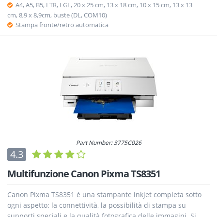
A4, A5, B5, LTR, LGL, 20 x 25 cm, 13 x 18 cm, 10 x 15 cm, 13 x 13
cm, 8,9 x 8,9cm, buste (DL, COM10)
Stampa fronte/retro automatica
Part Number: 3775C026
4.3
Multifunzione Canon Pixma TS8351
Canon Pixma TS8351 è una stampante inkjet completa sotto
ogni aspetto: la connettività, la possibilità di stampa su
supporti speciali e la qualità fotografica delle immagini. Si