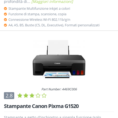
profondità di...
[Maggiori informazioni]
Stampante Multifunzione inkjet a colori
Funzione di stampa, scansione, copia
Connessione Wireless Wi-Fi 802.11b/g/n
A4, A5, B5, Buste (C5, DL, Executive), Formati personalizzati
Part Number: 4469C006
2.8
Stampante Canon Pixma G1520
Stampante a getto d'inchiostro a singola funzione (solo