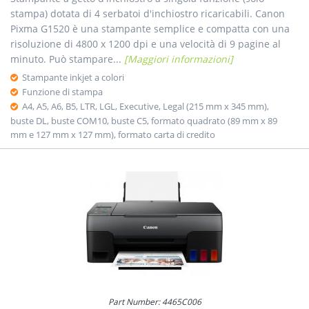
stampa) dotata di 4 serbatoi d'inchiostro ricaricabili. Canon
Pixma G1520 è una stampante semplice e compatta con una
risoluzione di 4800 x 1200 dpi e una velocità di 9 pagine al
minuto. Può stampare...
[Maggiori informazioni]
Stampante inkjet a colori
Funzione di stampa
A4, A5, A6, B5, LTR, LGL, Executive, Legal (215 mm x 345 mm),
buste DL, buste COM10, buste C5, formato quadrato (89 mm x 89
mm e 127 mm x 127 mm), formato carta di credito
Part Number: 4465C006