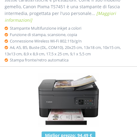
gemello, Canon Pixma TS7451 è una stampante di fascia
intermedia, progettata per l'uso personale...
[Maggiori
informazioni]
Stampante Multifunzione inkjet a colori
Funzione di stampa, scansione, copia
Connessione Wireless Wi-Fi 802.11b/g/n
A4, A5, B5, Buste (DL, COM10), 20x25 cm, 13x18 cm, 10x15 cm,
13x13 cm, 8,9 x 8,9 cm, 17,5 x 25 cm, 9,1 x 5,5 cm
Stampa fronte/retro automatica
Miglior prezzo: 94.49 €