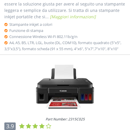
essere la soluzione giusta per avere al seguito una stampante
leggera e semplice da utilizzare. Si tratta di una stampante
inkjet portatile che si...
[Maggiori informazioni]
Stampante inkjet a colori
Funzione di stampa
Connessione Wireless Wi-Fi 802.11b/g/n
A4, A5, B5, LTR, LGL, buste (DL, COM10), formato quadrato (5"x5",
3,5"x3,5"), formato scheda (91 x 55 mm), 4"x6", 5"x7",7"x10", 8"x10"
Part Number: 2315C025
3.9