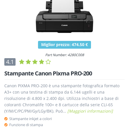
Miglior prezzo: 474.50 €
Part Number: 4280C008
4.1
Stampante Canon Pixma PRO-200
Canon PIXMA PRO-200 è una stampante fotografica formato
A3+ con una testina di stampa da 6.144 ugelli e una
risoluzione di 4.800 x 2.400 dpi. Utilizza inchiostri a base di
coloranti Chromalife 100+ e 8 cartucce della serie CLI-65
(Y/M/C/PC/PM/Gy/LGy/BK). Può...
[Maggiori informazioni]
Stampante inkjet a colori
Funzione di stampa